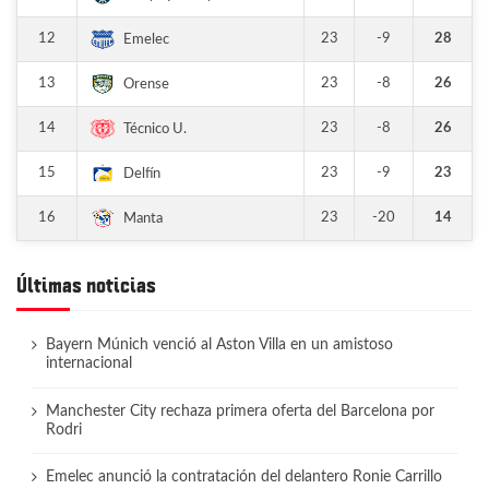
12
23
-9
28
Emelec
13
23
-8
26
Orense
14
23
-8
26
Técnico U.
15
23
-9
23
Delfín
16
23
-20
14
Manta
Últimas noticias
Bayern Múnich venció al Aston Villa en un amistoso
internacional
Manchester City rechaza primera oferta del Barcelona por
Rodri
Emelec anunció la contratación del delantero Ronie Carrillo