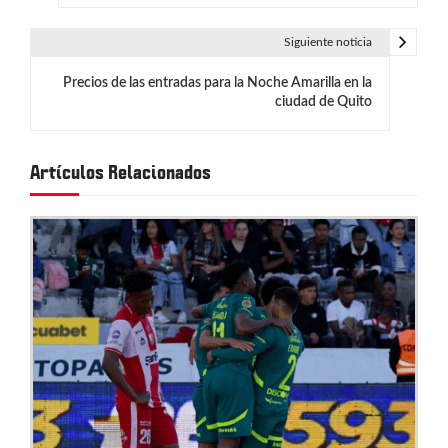
v
e
Siguiente noticia
g
Precios de las entradas para la Noche Amarilla en la
ciudad de Quito
a
c
Artículos Relacionados
i
ó
n
d
e
e
n
t