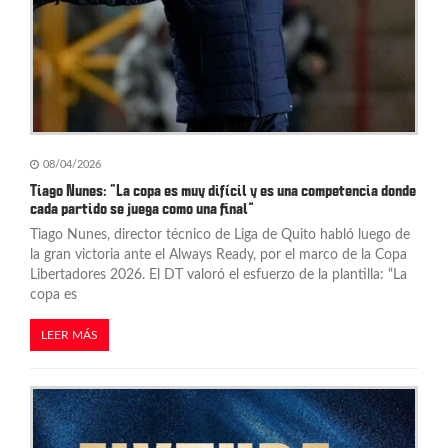
08/04/2026
Tiago Nunes: “La copa es muy difícil y es una competencia donde
cada partido se juega como una final”
Tiago Nunes, director técnico de Liga de Quito habló luego de
la gran victoria ante el Always Ready, por el marco de la Copa
Libertadores 2026. El DT valoró el esfuerzo de la plantilla: “La
copa es
LEER MÁS