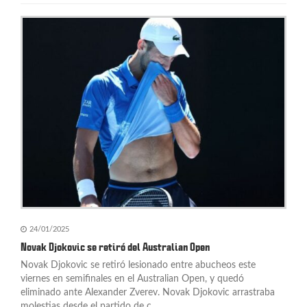
24/01/2025
Novak Djokovic se retiró del Australian Open
Novak Djokovic se retiró lesionado entre abucheos este
viernes en semifinales en el Australian Open, y quedó
eliminado ante Alexander Zverev. Novak Djokovic arrastraba
molestias desde el partido de c