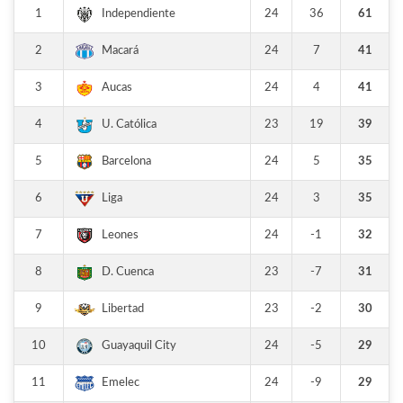
1
24
36
61
Independiente
2
24
7
41
Macará
3
24
4
41
Aucas
4
23
19
39
U. Católica
5
24
5
35
Barcelona
6
24
3
35
Liga
7
24
-1
32
Leones
8
23
-7
31
D. Cuenca
9
23
-2
30
Libertad
10
24
-5
29
Guayaquil City
11
24
-9
29
Emelec