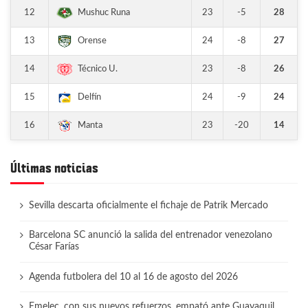
12
23
-5
28
Mushuc Runa
13
24
-8
27
Orense
14
23
-8
26
Técnico U.
15
24
-9
24
Delfín
16
23
-20
14
Manta
Últimas noticias
Sevilla descarta oficialmente el fichaje de Patrik Mercado
Barcelona SC anunció la salida del entrenador venezolano
César Farías
Agenda futbolera del 10 al 16 de agosto del 2026
Emelec, con sus nuevos refuerzos, empató ante Guayaquil