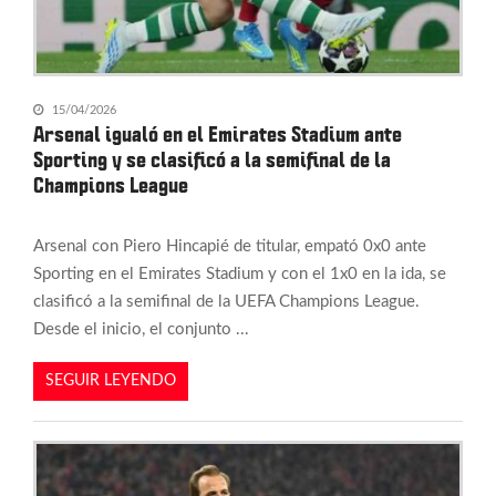
15/04/2026
Arsenal igualó en el Emirates Stadium ante
Sporting y se clasificó a la semifinal de la
Champions League
Arsenal con Piero Hincapié de titular, empató 0x0 ante
Sporting en el Emirates Stadium y con el 1x0 en la ida, se
clasificó a la semifinal de la UEFA Champions League.
Desde el inicio, el conjunto ...
SEGUIR LEYENDO