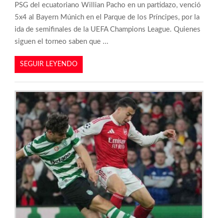
PSG del ecuatoriano Willian Pacho en un partidazo, venció
5x4 al Bayern Múnich en el Parque de los Príncipes, por la
ida de semifinales de la UEFA Champions League. Quienes
siguen el torneo saben que ...
SEGUIR LEYENDO