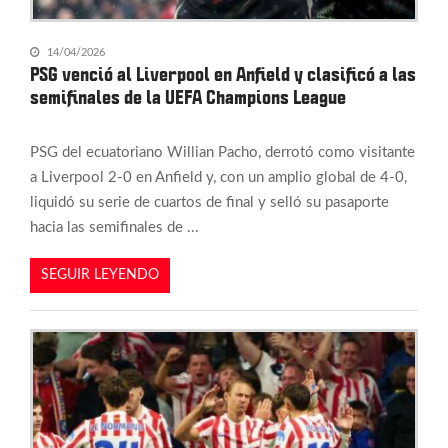
14/04/2026
PSG venció al Liverpool en Anfield y clasificó a las
semifinales de la UEFA Champions League
PSG del ecuatoriano Willian Pacho, derrotó como visitante
a Liverpool 2-0 en Anfield y, con un amplio global de 4-0,
liquidó su serie de cuartos de final y selló su pasaporte
hacia las semifinales de ...
SEGUIR LEYENDO