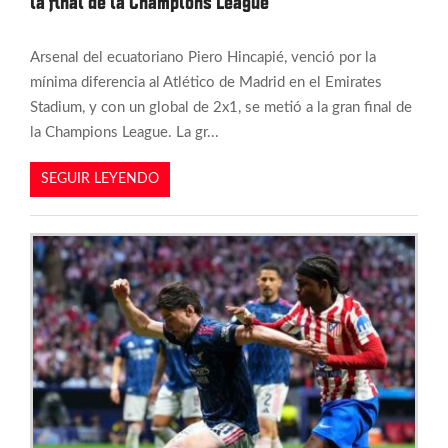
la final de la Champions League
Arsenal del ecuatoriano Piero Hincapié, venció por la
mínima diferencia al Atlético de Madrid en el Emirates
Stadium, y con un global de 2x1, se metió a la gran final de
la Champions League. La gr...
SEGUIR LEYENDO