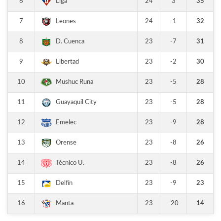
6
24
3
35
Liga
7
24
-1
32
Leones
8
23
-7
31
D. Cuenca
9
23
-2
30
Libertad
10
23
-5
28
Mushuc Runa
11
23
-5
28
Guayaquil City
12
23
-9
28
Emelec
13
23
-8
26
Orense
14
23
-8
26
Técnico U.
15
23
-9
23
Delfín
16
23
-20
14
Manta