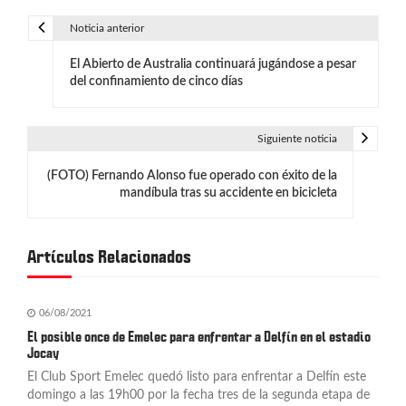
Noticia anterior
N
El Abierto de Australia continuará jugándose a pesar
a
del confinamiento de cinco días
v
e
Siguiente noticia
g
(FOTO) Fernando Alonso fue operado con éxito de la
mandíbula tras su accidente en bicicleta
a
c
Artículos Relacionados
i
ó
06/08/2021
n
El posible once de Emelec para enfrentar a Delfín en el estadio
Jocay
d
El Club Sport Emelec quedó listo para enfrentar a Delfín este
domingo a las 19h00 por la fecha tres de la segunda etapa de
e