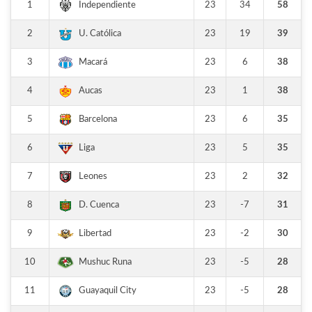
1
23
34
58
Independiente
2
23
19
39
U. Católica
3
23
6
38
Macará
4
23
1
38
Aucas
5
23
6
35
Barcelona
6
23
5
35
Liga
7
23
2
32
Leones
8
23
-7
31
D. Cuenca
9
23
-2
30
Libertad
10
23
-5
28
Mushuc Runa
11
23
-5
28
Guayaquil City