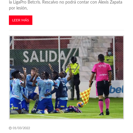
la LigaPro Betcris. Rescalvo no podrá contar con Alexis Zapata
e
por lesión,
n
LEER MÁS
t
r
a
d
a
s
01/03/2022