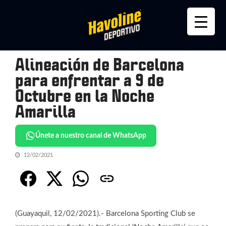
Skip
Skip
to
to
navigation
content
Alineación de Barcelona
para enfrentar a 9 de
Octubre en la Noche
Amarilla
Únete a nuestro canal de WhatsApp
12/02/2021
(Guayaquil, 12/02/2021).- Barcelona Sporting Club se