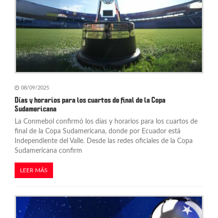
e
n
t
r
a
d
08/09/2025
Días y horarios para los cuartos de final de la Copa
a
Sudamericana
La Conmebol confirmó los días y horarios para los cuartos de
s
final de la Copa Sudamericana, donde por Ecuador está
Independiente del Valle. Desde las redes oficiales de la Copa
Sudamericana confirm
LEER MÁS