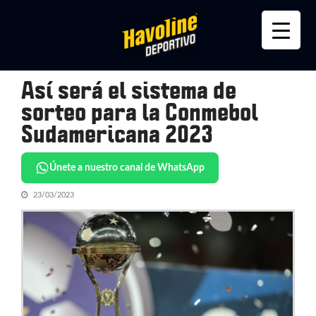
Skip
Skip
to
to
navigation
content
Así será el sistema de
sorteo para la Conmebol
Sudamericana 2023
Únete a nuestro canal de WhatsApp
23/03/2023