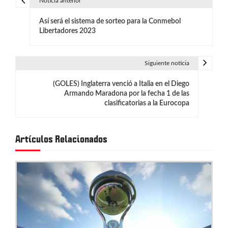
Noticia anterior
N
Así será el sistema de sorteo para la Conmebol
a
Libertadores 2023
v
e
Siguiente noticia
g
(GOLES) Inglaterra venció a Italia en el Diego
Armando Maradona por la fecha 1 de las
a
clasificatorias a la Eurocopa
c
i
Artículos Relacionados
ó
n
d
e