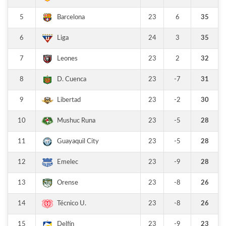
5
23
6
35
Barcelona
6
24
3
35
Liga
7
23
2
32
Leones
8
23
-7
31
D. Cuenca
9
23
-2
30
Libertad
10
23
-5
28
Mushuc Runa
11
23
-5
28
Guayaquil City
12
23
-9
28
Emelec
13
23
-8
26
Orense
14
23
-8
26
Técnico U.
15
23
-9
23
Delfín