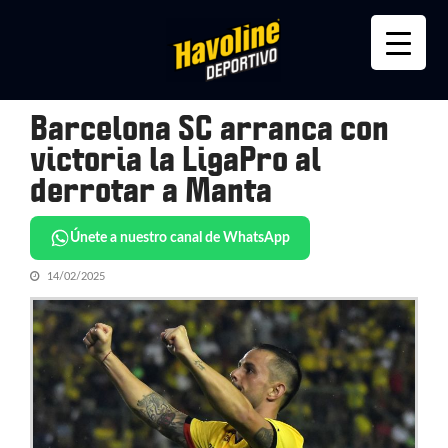
Skip
Skip
to
to
navigation
content
Barcelona SC arranca con
victoria la LigaPro al
derrotar a Manta
Únete a nuestro canal de WhatsApp
14/02/2025