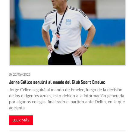
d
e
e
n
t
r
a
22/06/2025
d
Jorge Célico seguirá al mando del Club Sport Emelec
Jorge Célico seguirá al mando de Emelec, luego de la decisión
a
de los dirigentes azules, esto debido a la información generada
s
por algunos colegas, finalizado el partido ante Delfín, en la que
adelanta
LEER MÁS