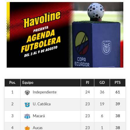
Pos.
Equipo
PJ
GD
PTS
1
24
36
61
Independiente
2
23
19
39
U. Católica
3
23
6
38
Macará
4
23
1
38
Aucas