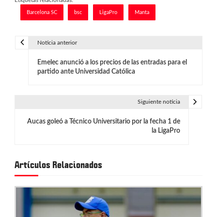
Etiquetas relacionadas:
Barcelona SC
bsc
LigaPro
Manta
Noticia anterior
N
Emelec anunció a los precios de las entradas para el
a
partido ante Universidad Católica
v
e
Siguiente noticia
g
Aucas goleó a Técnico Universitario por la fecha 1 de
la LigaPro
a
c
Artículos Relacionados
i
ó
n