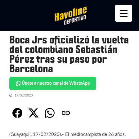
Skip
Skip
to
to
navigation
content
Boca Jrs oficializó la vuelta
del colombiano Sebastián
Pérez tras su paso por
Barcelona
Únete a nuestro canal de WhatsApp
19/02/2020
(Guayaquil, 19/02/2020).- El mediocampista de 26 años,