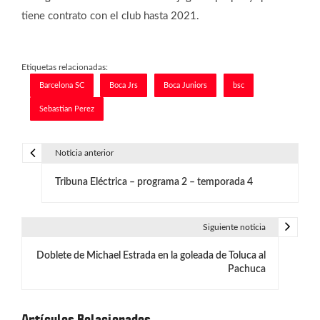
tiene contrato con el club hasta 2021.
Etiquetas relacionadas:
Barcelona SC
Boca Jrs
Boca Juniors
bsc
Sebastian Perez
Noticia anterior
N
Tribuna Eléctrica – programa 2 – temporada 4
a
v
Siguiente noticia
e
Doblete de Michael Estrada en la goleada de Toluca al
g
Pachuca
a