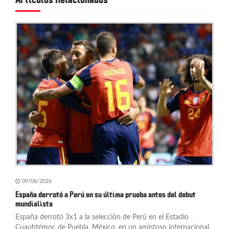
c
Artículos Relacionados
i
ó
n
d
e
e
n
t
r
a
09/06/2026
España derrotó a Perú en su última prueba antes del debut
d
mundialista
España derrotó 3x1 a la selección de Perú en el Estadio
a
Cuauhtémoc de Puebla, México, en un amistoso internacional,