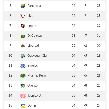
5
24
5
35
Barcelona
6
24
3
35
Liga
7
24
-1
32
Leones
8
23
-7
31
D. Cuenca
9
23
-2
30
Libertad
10
24
-5
29
Guayaquil City
11
24
-9
29
Emelec
12
23
-5
28
Mushuc Runa
13
24
-8
27
Orense
14
23
-8
26
Técnico U.
15
24
-9
24
Delfín