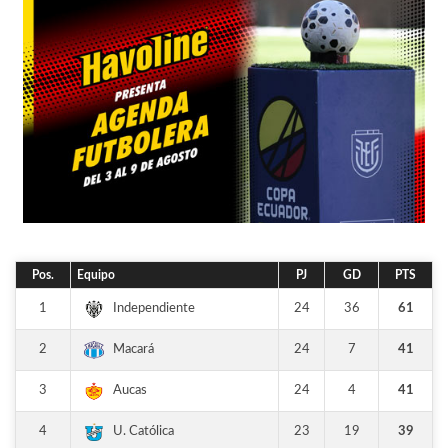
Pos.
Equipo
PJ
GD
PTS
1
24
36
61
Independiente
2
24
7
41
Macará
3
24
4
41
Aucas
4
23
19
39
U. Católica