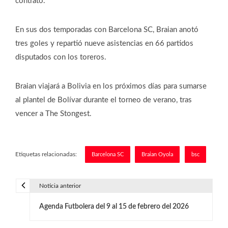
contrato.
En sus dos temporadas con Barcelona SC, Braian anotó
tres goles y repartió nueve asistencias en 66 partidos
disputados con los toreros.
Braian viajará a Bolivia en los próximos días para sumarse
al plantel de Bolívar durante el torneo de verano, tras
vencer a The Stongest.
Etiquetas relacionadas:
Barcelona SC
Braian Oyola
bsc
Noticia anterior
N
Agenda Futbolera del 9 al 15 de febrero del 2026
a