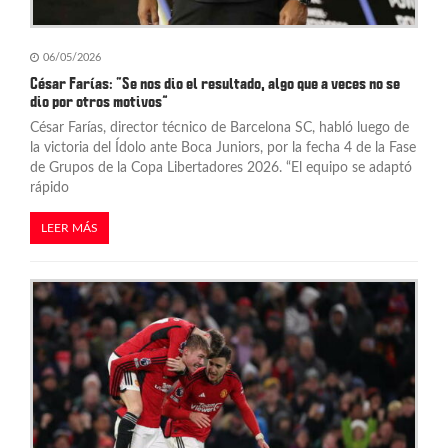
r
a
06/05/2026
César Farías: “Se nos dio el resultado, algo que a veces no se
d
dio por otros motivos”
César Farías, director técnico de Barcelona SC, habló luego de
a
la victoria del Ídolo ante Boca Juniors, por la fecha 4 de la Fase
s
de Grupos de la Copa Libertadores 2026. “El equipo se adaptó
rápido
LEER MÁS