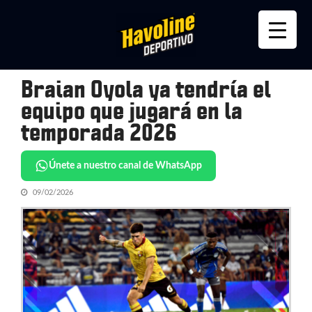
Skip
Skip
to
to
navigation
content
Braian Oyola ya tendría el
equipo que jugará en la
temporada 2026
Únete a nuestro canal de WhatsApp
09/02/2026