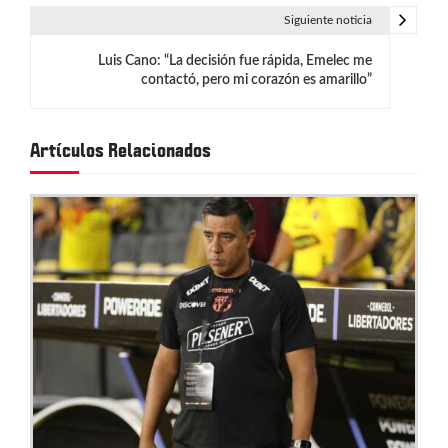
v
Siguiente noticia
e
Luis Cano: “La decisión fue rápida, Emelec me
g
contactó, pero mi corazón es amarillo”
a
c
Artículos Relacionados
i
ó
n
d
e
e
n
t