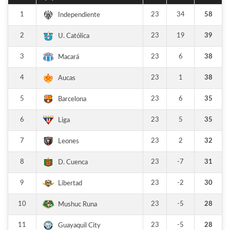
1
23
34
58
Independiente
2
23
19
39
U. Católica
3
23
6
38
Macará
4
23
1
38
Aucas
5
23
6
35
Barcelona
6
23
5
35
Liga
7
23
2
32
Leones
8
23
-7
31
D. Cuenca
9
23
-2
30
Libertad
10
23
-5
28
Mushuc Runa
11
23
-5
28
Guayaquil City