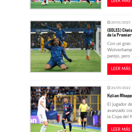
LEER MÁS
i
20/01/2025
ó
(GOLES) Chels
de la Premier
n
Con un gran 
Wolverhampto
d
parejo, pero 
e
LEER MÁS
e
26/05/2022
Kylian Mbappé
n
El jugador d
avanzado com
t
la Copa del
r
LEER MÁS