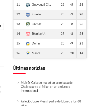
11
23
-5
28
Guayaquil City
12
23
-9
28
Emelec
13
23
-8
26
Orense
14
23
-8
26
Técnico U.
15
23
-9
23
Delfín
16
23
-20
14
Manta
Últimas noticias
Moisés Caicedo marcó en la goleada del
l
Chelsea ante el Milan en un amistoso
internacional
an
Falleció Jorge Messi, padre de Lionel, a los 68
años