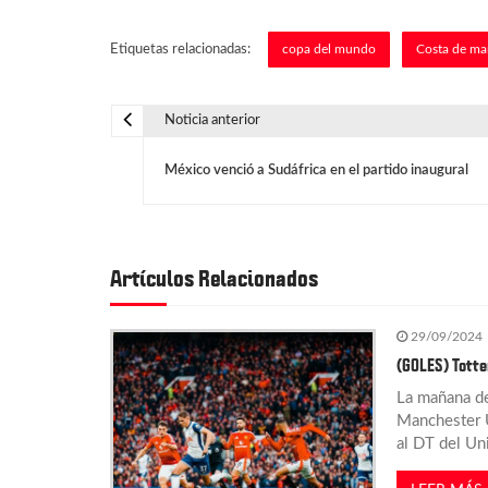
Etiquetas relacionadas:
copa del mundo
Costa de mar
Noticia anterior
N
México venció a Sudáfrica en el partido inaugural
a
v
Artículos Relacionados
e
29/09/2024
g
(GOLES) Totte
La mañana de
a
Manchester U
al DT del Uni
c