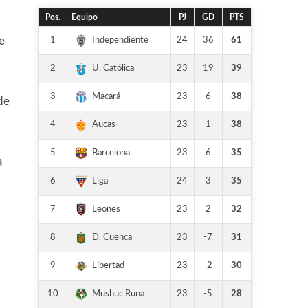
Pos.
Equipo
PJ
GD
PTS
1
24
36
61
Independiente
e
2
23
19
39
U. Católica
3
23
6
38
Macará
de
4
23
1
38
Aucas
5
23
6
35
Barcelona
a
6
24
3
35
Liga
7
23
2
32
Leones
8
23
-7
31
D. Cuenca
,
9
23
-2
30
Libertad
10
23
-5
28
Mushuc Runa