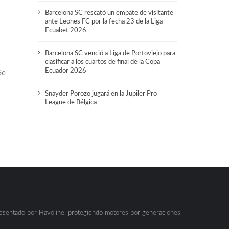
Barcelona SC rescató un empate de visitante
ante Leones FC por la fecha 23 de la Liga
Ecuabet 2026
Barcelona SC venció a Liga de Portoviejo para
clasificar a los cuartos de final de la Copa
Ecuador 2026
Se
Snayder Porozo jugará en la Jupiler Pro
League de Bélgica
resentado por Havoline, protegiendo motores por generaciones.