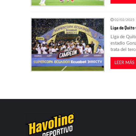
a
02/02/2025
d
Liga de Quito
Liga de Quit
a
estadio Gonz
trata del ter
s
LEER MÁS