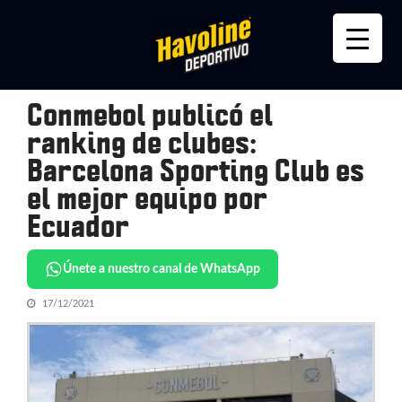
Skip
Skip
to
to
navigation
content
Conmebol publicó el
ranking de clubes:
Barcelona Sporting Club es
el mejor equipo por
Ecuador
Únete a nuestro canal de WhatsApp
17/12/2021