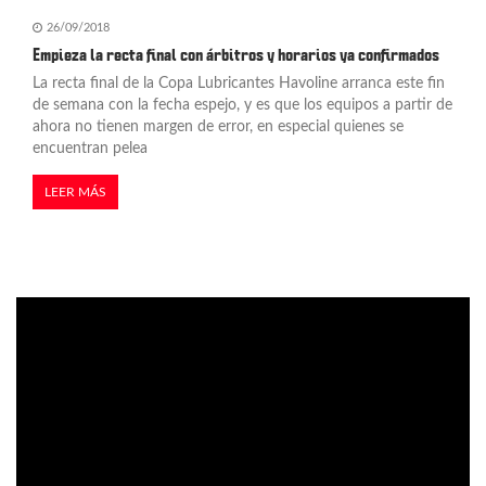
26/09/2018
Empieza la recta final con árbitros y horarios ya confirmados
La recta final de la Copa Lubricantes Havoline arranca este fin
de semana con la fecha espejo, y es que los equipos a partir de
ahora no tienen margen de error, en especial quienes se
encuentran pelea
LEER MÁS