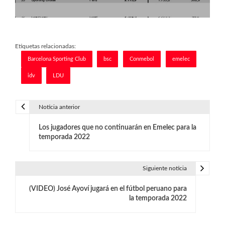
Etiquetas relacionadas:
Barcelona Sporting Club
bsc
Conmebol
emelec
idv
LDU
Noticia anterior
N
Los jugadores que no continuarán en Emelec para la
a
temporada 2022
v
e
Siguiente noticia
g
(VIDEO) José Ayoví jugará en el fútbol peruano para
la temporada 2022
a
c