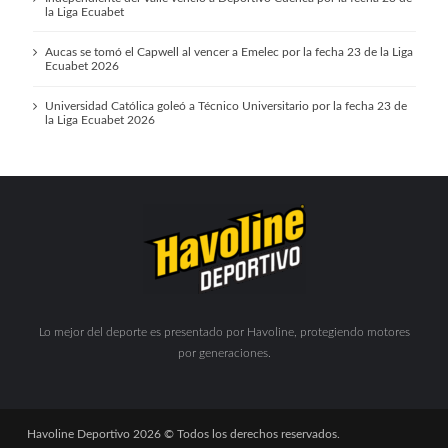
la Liga Ecuabet
Aucas se tomó el Capwell al vencer a Emelec por la fecha 23 de la Liga
Ecuabet 2026
Universidad Católica goleó a Técnico Universitario por la fecha 23 de
la Liga Ecuabet 2026
Lo mejor del deporte es presentado por Havoline, protegiendo motores
por generaciones.
Havoline Deportivo 2026 © Todos los derechos reservados.