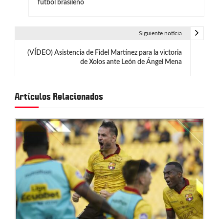
fútbol brasileño
v
e
Siguiente noticia
g
(VÍDEO) Asistencia de Fidel Martínez para la victoria
de Xolos ante León de Ángel Mena
a
c
Artículos Relacionados
i
ó
n
d
e
e
n