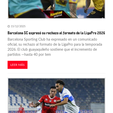
t
r
a
15/12/2025
d
Barcelona SC expresó su rechazo al formato de la LigaPro 2026
Barcelona Sporting Club ha expresado en un comunicado
a
oficial, su rechazo al formato de la LigaPro para la temporada
s
2026. El club guayaquileño sostiene que el incremento de
partidos —hasta 40 por tem
LEER MÁS