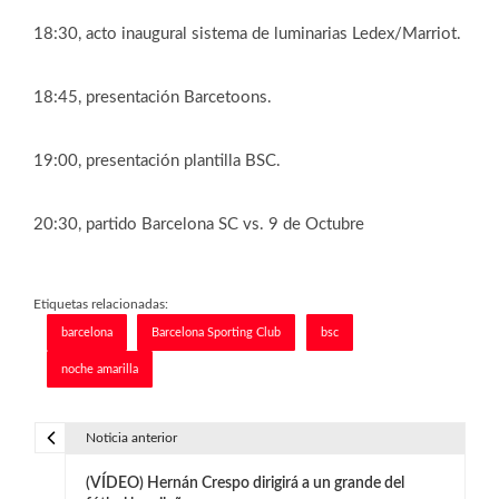
18:30, acto inaugural sistema de luminarias Ledex/Marriot.
18:45, presentación Barcetoons.
19:00, presentación plantilla BSC.
20:30, partido Barcelona SC vs. 9 de Octubre
Etiquetas relacionadas:
barcelona
Barcelona Sporting Club
bsc
noche amarilla
Noticia anterior
N
(VÍDEO) Hernán Crespo dirigirá a un grande del
a