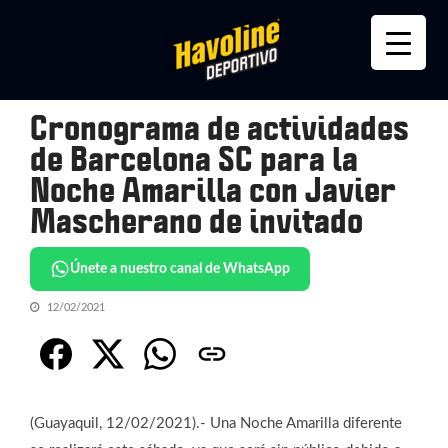
Skip
Skip
to
to
navigation
content
Cronograma de actividades
de Barcelona SC para la
Noche Amarilla con Javier
Mascherano de invitado
Únete a nuestro canal de WhatsApp
12/02/2021
(Guayaquil, 12/02/2021).- Una Noche Amarilla diferente