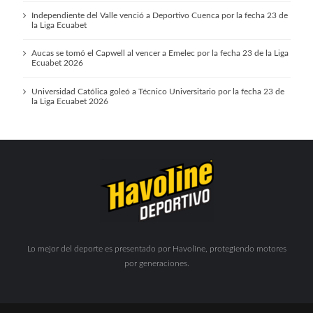
Independiente del Valle venció a Deportivo Cuenca por la fecha 23 de
la Liga Ecuabet
Aucas se tomó el Capwell al vencer a Emelec por la fecha 23 de la Liga
Ecuabet 2026
Universidad Católica goleó a Técnico Universitario por la fecha 23 de
la Liga Ecuabet 2026
Lo mejor del deporte es presentado por Havoline, protegiendo motores
por generaciones.