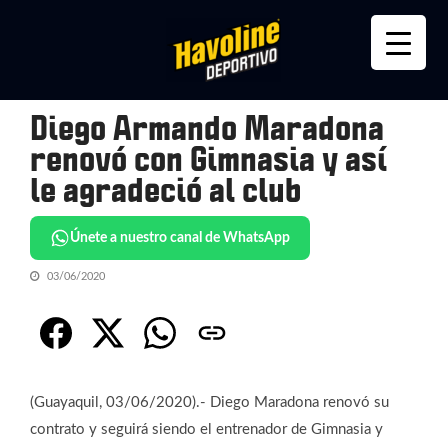
Skip
Skip
to
to
navigation
content
Diego Armando Maradona
renovó con Gimnasia y así
le agradeció al club
Únete a nuestro canal de WhatsApp
03/06/2020
(Guayaquil, 03/06/2020).- Diego Maradona renovó su
contrato y seguirá siendo el entrenador de Gimnasia y