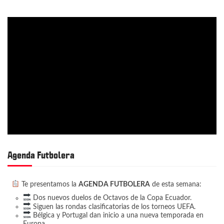
Agenda Futbolera
Te presentamos la
AGENDA FUTBOLERA
de esta semana:
Dos nuevos duelos de Octavos de la Copa Ecuador.
Siguen las rondas clasificatorias de los torneos UEFA.
Bélgica y Portugal dan inicio a una nueva temporada en