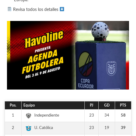
Europa.
Revisa todos los detalles
Pos.
Equipo
PJ
GD
PTS
1
23
34
58
Independiente
2
23
19
39
U. Católica