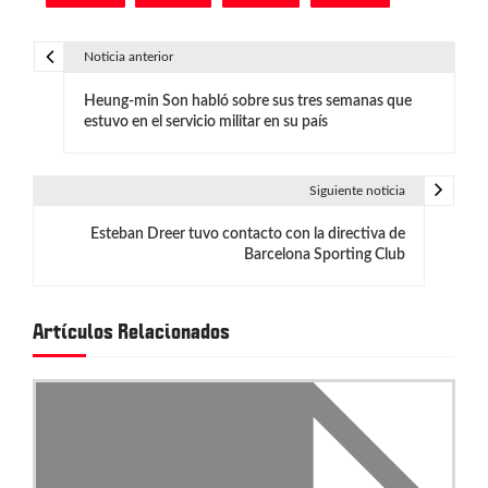
Noticia anterior
N
Heung-min Son habló sobre sus tres semanas que
a
estuvo en el servicio militar en su país
v
e
Siguiente noticia
g
Esteban Dreer tuvo contacto con la directiva de
Barcelona Sporting Club
a
c
Artículos Relacionados
i
ó
n
d