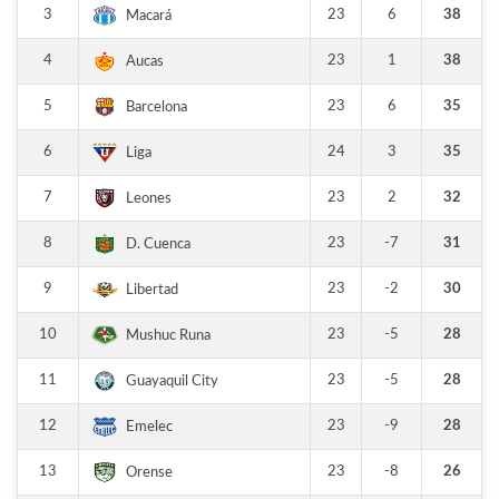
3
23
6
38
Macará
4
23
1
38
Aucas
5
23
6
35
Barcelona
6
24
3
35
Liga
7
23
2
32
Leones
8
23
-7
31
D. Cuenca
9
23
-2
30
Libertad
10
23
-5
28
Mushuc Runa
11
23
-5
28
Guayaquil City
12
23
-9
28
Emelec
13
23
-8
26
Orense