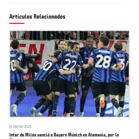
c
Artículos Relacionados
i
ó
n
d
e
e
n
t
r
a
08/04/2025
d
Inter de Milán venció a Bayern Múnich en Alemania, por la