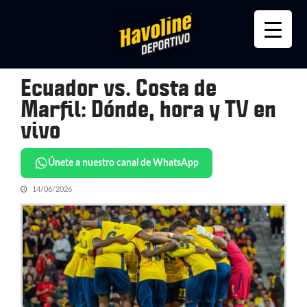
Skip
Skip
to
to
navigation
content
Ecuador vs. Costa de
Marfil: Dónde, hora y TV en
vivo
Únete a nuestro canal de WhatsApp
14/06/2026