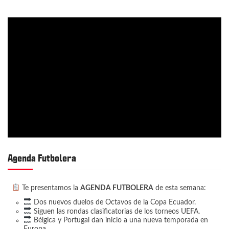
Agenda Futbolera
Te presentamos la
AGENDA FUTBOLERA
de esta semana:
Dos nuevos duelos de Octavos de la Copa Ecuador.
Siguen las rondas clasificatorias de los torneos UEFA.
Bélgica y Portugal dan inicio a una nueva temporada en
Europa.