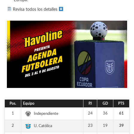
Revisa todos los detalles
Pos.
Equipo
PJ
GD
PTS
1
24
36
61
Independiente
2
23
19
39
U. Católica