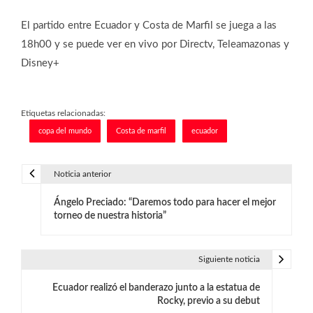
El partido entre Ecuador y Costa de Marfil se juega a las
18h00 y se puede ver en vivo por Directv, Teleamazonas y
Disney+
Etiquetas relacionadas:
copa del mundo
Costa de marfil
ecuador
Noticia anterior
N
Ángelo Preciado: “Daremos todo para hacer el mejor
a
torneo de nuestra historia”
v
e
Siguiente noticia
g
Ecuador realizó el banderazo junto a la estatua de
Rocky, previo a su debut
a