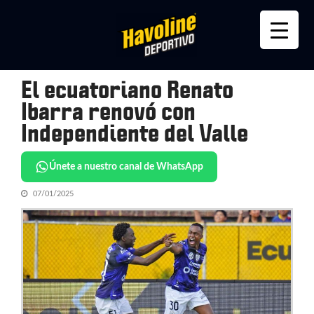
Skip
Skip
to
to
navigation
content
El ecuatoriano Renato
Ibarra renovó con
Independiente del Valle
Únete a nuestro canal de WhatsApp
07/01/2025