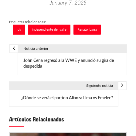
January 7, 2025
Etiquetas relacionadas:
idv
independiente del valle
Renato Ibarra
Noticia anterior
N
John Cena regresó a la WWE y anunció su gira de
a
despedida
v
e
Siguiente noticia
g
¿Dónde se verá el partido Alianza Lima vs Emelec?
a
c
Artículos Relacionados
i