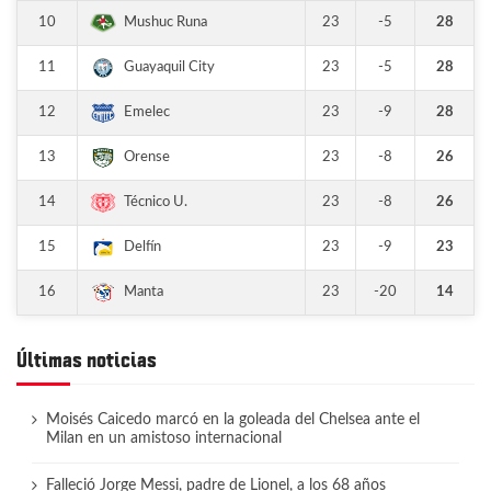
10
23
-5
28
Mushuc Runa
11
23
-5
28
Guayaquil City
12
23
-9
28
Emelec
13
23
-8
26
Orense
14
23
-8
26
Técnico U.
15
23
-9
23
Delfín
16
23
-20
14
Manta
Últimas noticias
Moisés Caicedo marcó en la goleada del Chelsea ante el
Milan en un amistoso internacional
Falleció Jorge Messi, padre de Lionel, a los 68 años