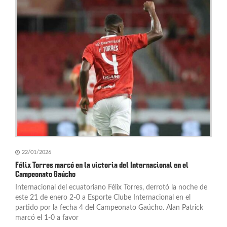
ó
n
d
e
e
n
t
r
a
22/01/2026
Félix Torres marcó en la victoria del Internacional en el
d
Campeonato Gaúcho
Internacional del ecuatoriano Félix Torres, derrotó la noche de
a
este 21 de enero 2-0 a Esporte Clube Internacional en el
s
partido por la fecha 4 del Campeonato Gaúcho. Alan Patrick
marcó el 1-0 a favor