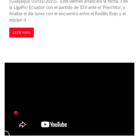
(Guayaquil, 03/03/2021).- Este viernes arrancará la fecha 3 de
la LigaPro Ecuador con el partido de IDV ante el 'Ponchito', y
finaliza el día lunes con el encuentro entre el Rodillo Rojo y el
equipo d
LEER MÁS