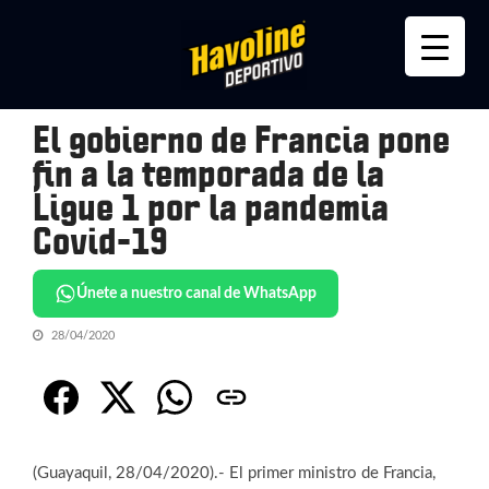
Skip
Skip
to
to
navigation
content
El gobierno de Francia pone
fin a la temporada de la
Ligue 1 por la pandemia
Covid-19
Únete a nuestro canal de WhatsApp
28/04/2020
(Guayaquil, 28/04/2020).- El primer ministro de Francia,