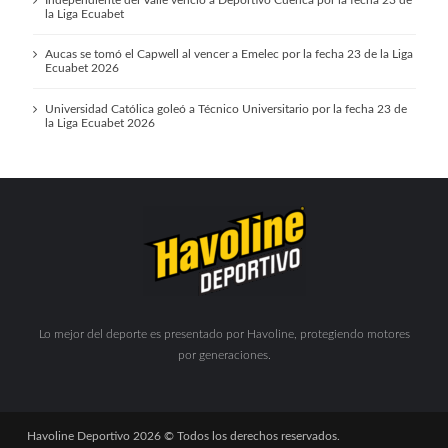
Independiente del Valle venció a Deportivo Cuenca por la fecha 23 de
la Liga Ecuabet
Aucas se tomó el Capwell al vencer a Emelec por la fecha 23 de la Liga
Ecuabet 2026
Universidad Católica goleó a Técnico Universitario por la fecha 23 de
la Liga Ecuabet 2026
Lo mejor del deporte es presentado por Havoline, protegiendo motores
por generaciones.
Havoline Deportivo 2026 © Todos los derechos reservados.