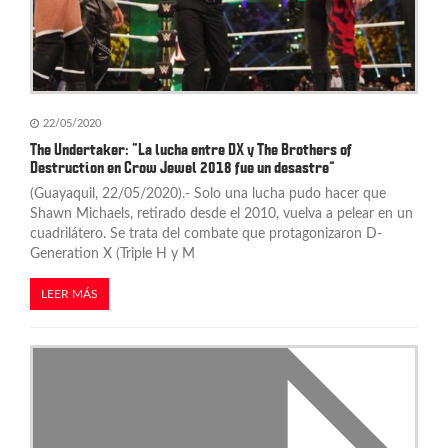
n
t
r
a
22/05/2020
The Undertaker: “La lucha entre DX y The Brothers of
d
Destruction en Crow Jewel 2018 fue un desastre”
(Guayaquil, 22/05/2020).- Solo una lucha pudo hacer que
a
Shawn Michaels, retirado desde el 2010, vuelva a pelear en un
s
cuadrilátero. Se trata del combate que protagonizaron D-
Generation X (Triple H y M
LEER MÁS