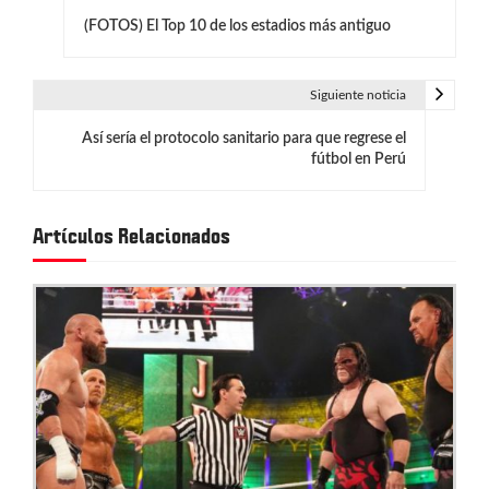
N
(FOTOS) El Top 10 de los estadios más antiguo
a
v
Siguiente noticia
e
Así sería el protocolo sanitario para que regrese el
g
fútbol en Perú
a
c
Artículos Relacionados
i
ó
n
d
e
e