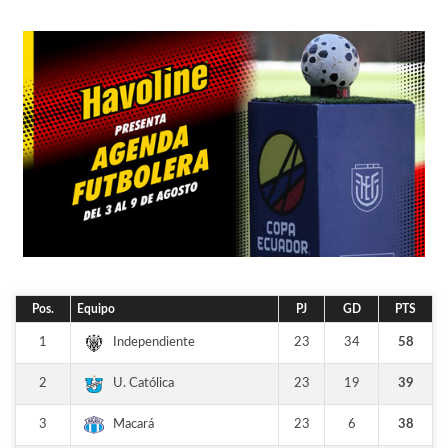
Pos.
Equipo
PJ
GD
PTS
1
23
34
58
Independiente
2
23
19
39
U. Católica
3
23
6
38
Macará