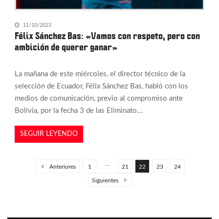
11/10/2023
Félix Sánchez Bas: «Vamos con respeto, pero con
ambición de querer ganar»
La mañana de este miércoles, el director técnico de la
selección de Ecuador, Félix Sánchez Bas, habló con los
medios de comunicación, previo al compromiso ante
Bolivia, por la fecha 3 de las Eliminato...
SEGUIR LEYENDO
P
a
…
Anteriores
1
21
22
23
24
g
Siguientes
i
n