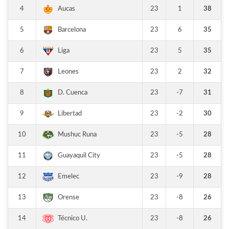
4
23
1
38
Aucas
5
23
6
35
Barcelona
6
23
5
35
Liga
7
23
2
32
Leones
8
23
-7
31
D. Cuenca
9
23
-2
30
Libertad
10
23
-5
28
Mushuc Runa
11
23
-5
28
Guayaquil City
12
23
-9
28
Emelec
13
23
-8
26
Orense
14
23
-8
26
Técnico U.