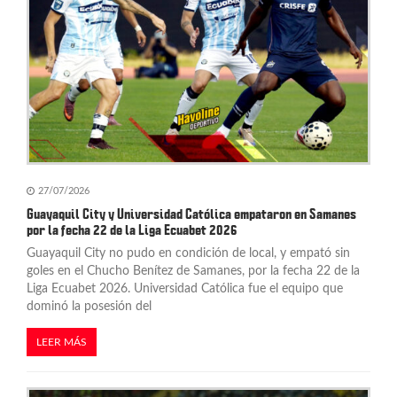
e
e
n
t
r
a
27/07/2026
d
Guayaquil City y Universidad Católica empataron en Samanes
por la fecha 22 de la Liga Ecuabet 2026
a
Guayaquil City no pudo en condición de local, y empató sin
s
goles en el Chucho Benítez de Samanes, por la fecha 22 de la
Liga Ecuabet 2026. Universidad Católica fue el equipo que
dominó la posesión del
LEER MÁS