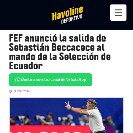
Skip
Skip
to
to
navigation
content
FEF anunció la salida de
Sebastián Beccacece al
mando de la Selección de
Ecuador
Únete a nuestro canal de WhatsApp
03/07/2026