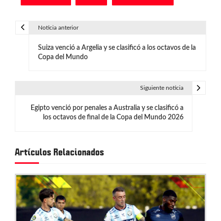
Noticia anterior
N
Suiza venció a Argelia y se clasificó a los octavos de la
a
Copa del Mundo
v
e
Siguiente noticia
g
Egipto venció por penales a Australia y se clasificó a
los octavos de final de la Copa del Mundo 2026
a
c
Artículos Relacionados
i
ó
n
d