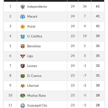
1
24
36
61
Independiente
2
24
7
41
Macará
3
24
4
41
Aucas
4
23
19
39
U. Católica
5
24
5
35
Barcelona
6
24
3
35
Liga
7
24
-1
32
Leones
8
23
-7
31
D. Cuenca
9
23
-2
30
Libertad
10
23
-5
28
Mushuc Runa
11
23
-5
28
Guayaquil City