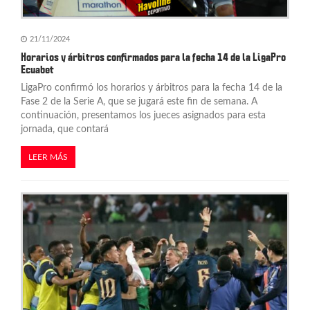
r
a
21/11/2024
d
Horarios y árbitros confirmados para la fecha 14 de la LigaPro
Ecuabet
a
LigaPro confirmó los horarios y árbitros para la fecha 14 de la
s
Fase 2 de la Serie A, que se jugará este fin de semana. A
continuación, presentamos los jueces asignados para esta
jornada, que contará
LEER MÁS