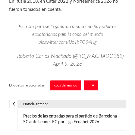
En Rusia 2018, en Catar 2022 y Norteamérica 2026 no
fueron tomados en cuenta.
Es triste pero se lo ganaron a pulso, no hay árbitros
ecuatorianos para la copa del mundo
pic.twitter.com/Uz1h7O94Hg
— Roberto Carlos Machado (@RC_MACHADO182)
April 9, 2026
Etiquetas relacionadas:
copa del mundo
FIFA
Noticia anterior
N
Precios de las entradas para el partido de Barcelona
a
SC ante Leones FC por Liga Ecuabet 2026
v