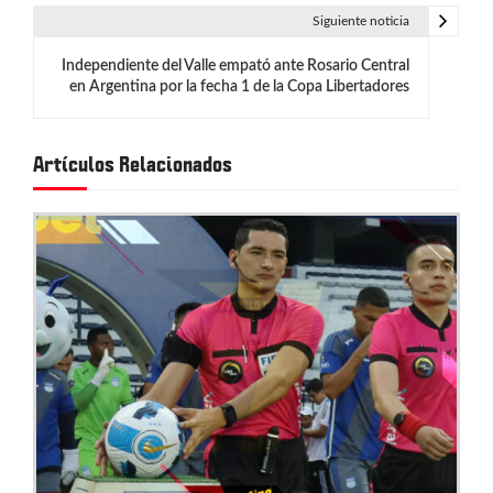
e
Siguiente noticia
g
Independiente del Valle empató ante Rosario Central
en Argentina por la fecha 1 de la Copa Libertadores
a
c
Artículos Relacionados
i
ó
n
d
e
e
n
t