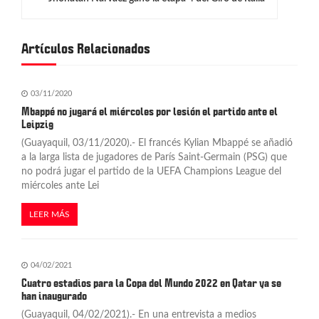
a
c
Artículos Relacionados
i
03/11/2020
ó
Mbappé no jugará el miércoles por lesión el partido ante el
n
Leipzig
(Guayaquil, 03/11/2020).- El francés Kylian Mbappé se añadió
d
a la larga lista de jugadores de París Saint-Germain (PSG) que
no podrá jugar el partido de la UEFA Champions League del
e
miércoles ante Lei
e
LEER MÁS
n
t
04/02/2021
r
Cuatro estadios para la Copa del Mundo 2022 en Qatar ya se
han inaugurado
a
(Guayaquil, 04/02/2021).- En una entrevista a medios