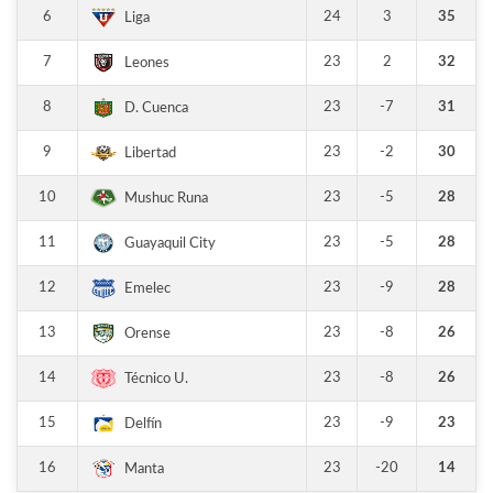
6
24
3
35
Liga
7
23
2
32
Leones
8
23
-7
31
D. Cuenca
9
23
-2
30
Libertad
10
23
-5
28
Mushuc Runa
11
23
-5
28
Guayaquil City
12
23
-9
28
Emelec
13
23
-8
26
Orense
14
23
-8
26
Técnico U.
15
23
-9
23
Delfín
16
23
-20
14
Manta