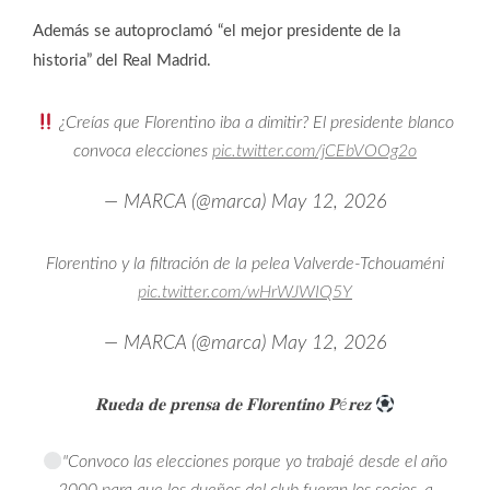
Además se autoproclamó “el mejor presidente de la
historia” del Real Madrid.
¿Creías que Florentino iba a dimitir? El presidente blanco
convoca elecciones
pic.twitter.com/jCEbVOOg2o
— MARCA (@marca)
May 12, 2026
Florentino y la filtración de la pelea Valverde-Tchouaméni
pic.twitter.com/wHrWJWIQ5Y
— MARCA (@marca)
May 12, 2026
𝐑𝐮𝐞𝐝𝐚 𝐝𝐞 𝐩𝐫𝐞𝐧𝐬𝐚 𝐝𝐞 𝐅𝐥𝐨𝐫𝐞𝐧𝐭𝐢𝐧𝐨 𝐏é𝐫𝐞𝐳
"Convoco las elecciones porque yo trabajé desde el año
2000 para que los dueños del club fueran los socios, a