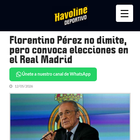
Skip
Skip
to
to
navigation
content
Florentino Pérez no dimite,
pero convoca elecciones en
el Real Madrid
Únete a nuestro canal de WhatsApp
12/05/2026