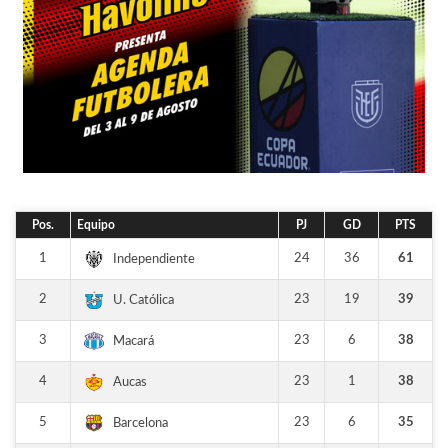
Pos.
Equipo
PJ
GD
PTS
1
24
36
61
Independiente
2
23
19
39
U. Católica
3
23
6
38
Macará
4
23
1
38
Aucas
5
23
6
35
Barcelona