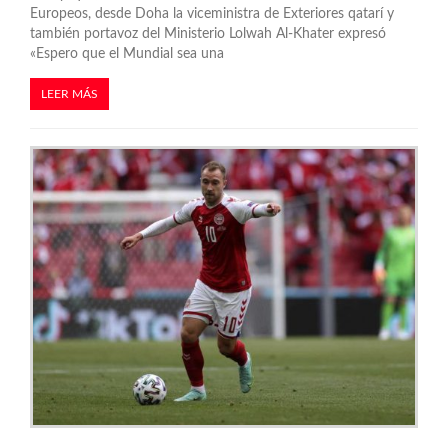
d
Europeos, desde Doha la viceministra de Exteriores qatarí y
también portavoz del Ministerio Lolwah Al-Khater expresó
a
«Espero que el Mundial sea una
s
LEER MÁS