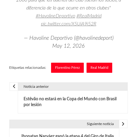
diferencia de lo que ocurre en otros clubes"
#HavolineDeportivo
#RealMadrid
pic.twitter.com/X5UiA9i52R
— Havoline Deportivo (@havolinedeport)
May 12, 2026
Etiquetas relacionadas:
Florentino Pérez
Real Madrid
Noticia anterior
N
Estêvão no estará en la Copa del Mundo con Brasil
a
por lesión
v
e
Siguiente noticia
g
Jhonatan Narváez ganó la etapa 4 del Giro de Italia