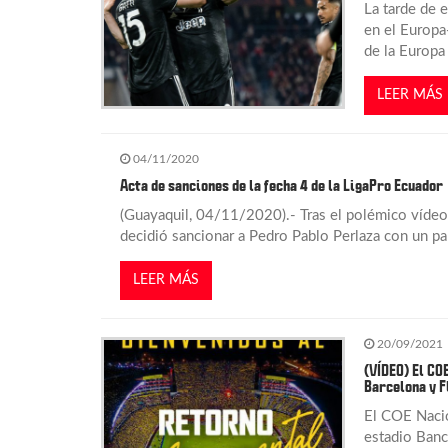
a
La tarde de 
en el Europa-
de la Europa
c
LEER MÁS
i
ó
04/11/2020
Acta de sanciones de la fecha 4 de la LigaPro Ecuador
n
(Guayaquil, 04/11/2020).- Tras el polémico vídeo e
decidió sancionar a Pedro Pablo Perlaza con un par
d
LEER MÁS
e
20/09/2021
e
(VÍDEO) El CO
Barcelona y 
n
El COE Nacion
estadio Banc