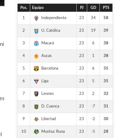
Pos.
Equipo
PJ
GD
PTS
1
23
34
58
Independiente
2
23
19
39
U. Católica
3
23
6
38
Macará
ni
4
23
1
38
Aucas
5
23
6
35
Barcelona
6
23
5
35
Liga
7
23
2
32
Leones
es
8
23
-7
31
D. Cuenca
9
23
-2
30
Libertad
10
23
-5
28
Mushuc Runa
l