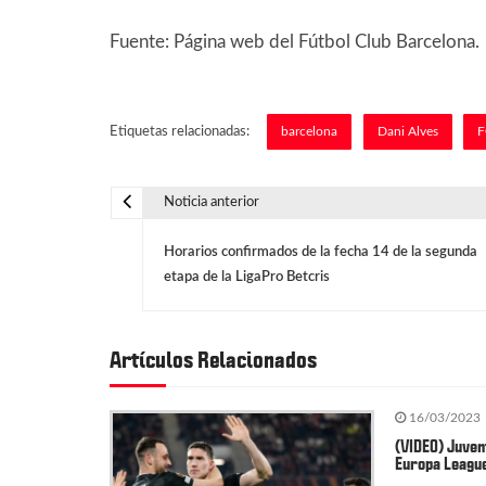
Fuente: Página web del Fútbol Club Barcelona.
Etiquetas relacionadas:
barcelona
Dani Alves
F
Noticia anterior
N
Horarios confirmados de la fecha 14 de la segunda
a
etapa de la LigaPro Betcris
v
Artículos Relacionados
e
16/03/2023
g
(VIDEO) Juvent
Europa Leagu