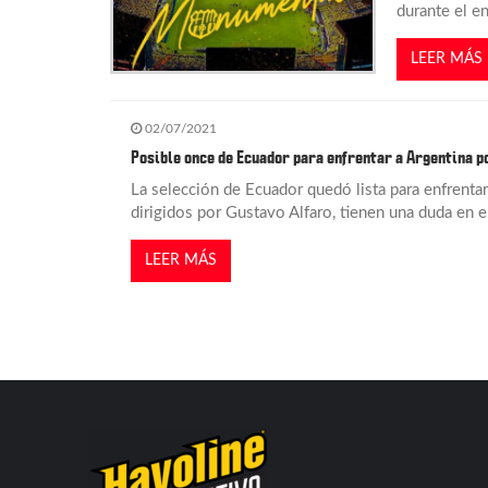
t
durante el e
LEER MÁS
r
a
02/07/2021
Posible once de Ecuador para enfrentar a Argentina po
d
La selección de Ecuador quedó lista para enfrentar
dirigidos por Gustavo Alfaro, tienen una duda en el r
a
LEER MÁS
s