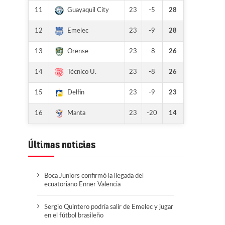
11
23
-5
28
Guayaquil City
12
23
-9
28
Emelec
13
23
-8
26
Orense
14
23
-8
26
Técnico U.
15
23
-9
23
Delfín
16
23
-20
14
Manta
Últimas noticias
Boca Juniors confirmó la llegada del
ecuatoriano Enner Valencia
Sergio Quintero podría salir de Emelec y jugar
en el fútbol brasileño