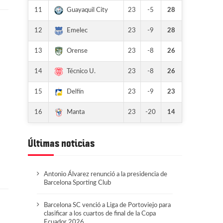
11
23
-5
28
Guayaquil City
12
23
-9
28
Emelec
13
23
-8
26
Orense
14
23
-8
26
Técnico U.
15
23
-9
23
Delfín
16
23
-20
14
Manta
Últimas noticias
Antonio Álvarez renunció a la presidencia de
Barcelona Sporting Club
Barcelona SC venció a Liga de Portoviejo para
clasificar a los cuartos de final de la Copa
Ecuador 2026