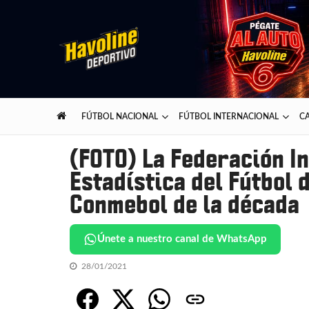
Skip
Skip
to
to
navigation
content
Havoline Deportivo
Lo mejor del deporte presentado por Havoline
FÚTBOL NACIONAL
FÚTBOL INTERNACIONAL
CA
(FOTO) La Federación In
Estadística del Fútbol 
Conmebol de la década
Únete a nuestro canal de WhatsApp
28/01/2021