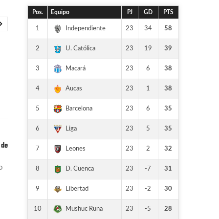
Pos.
Equipo
PJ
GD
PTS
1
23
34
58
Independiente
2
23
19
39
U. Católica
3
23
6
38
Macará
4
23
1
38
Aucas
5
23
6
35
Barcelona
6
23
5
35
Liga
 de
7
23
2
32
Leones
o
8
23
-7
31
D. Cuenca
9
23
-2
30
Libertad
10
23
-5
28
Mushuc Runa