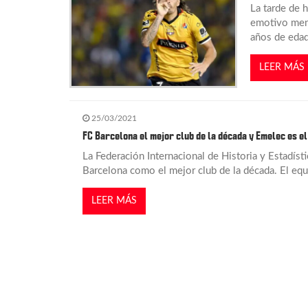
La tarde de h
d
emotivo mens
años de edad
a
LEER MÁS
s
25/03/2021
FC Barcelona el mejor club de la década y Emelec es el
La Federación Internacional de Historia y Estadíst
Barcelona como el mejor club de la década. El eq
LEER MÁS