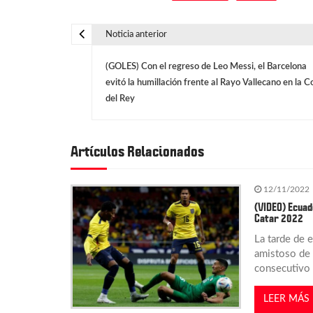
Noticia anterior
N
(GOLES) Con el regreso de Leo Messi, el Barcelona
a
evitó la humillación frente al Rayo Vallecano en la C
del Rey
v
e
Artículos Relacionados
g
12/11/2022
(VIDEO) Ecuad
Catar 2022
a
La tarde de 
amistoso de 
c
consecutivo 
i
LEER MÁS