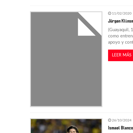
ó
11/02/2020
n
Jürgen Klinsm
(Guayaquil, 
d
como entrena
apoyo y confi
e
LEER MÁS
e
n
t
r
26/10/2024
a
Ismael Blanco