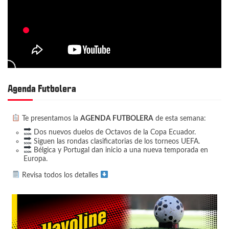
ó
n
d
e
e
n
Agenda Futbolera
t
r
Te presentamos la
AGENDA FUTBOLERA
de esta semana:
a
Dos nuevos duelos de Octavos de la Copa Ecuador.
d
Siguen las rondas clasificatorias de los torneos UEFA.
Bélgica y Portugal dan inicio a una nueva temporada en
a
Europa.
s
Revisa todos los detalles