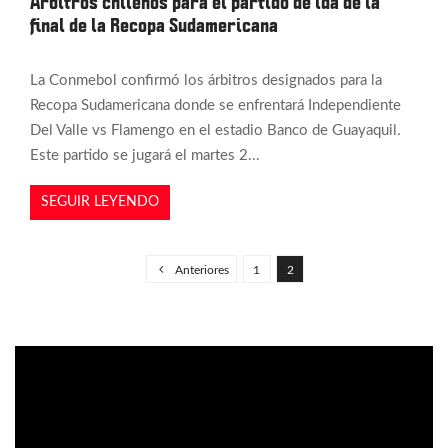
Árbitros chilenos para el partido de ida de la
final de la Recopa Sudamericana
La Conmebol confirmó los árbitros designados para la
Recopa Sudamericana donde se enfrentará Independiente
Del Valle vs Flamengo en el estadio Banco de Guayaquil.
Este partido se jugará el martes 2...
SEGUIR LEYENDO
P
a
Anteriores
1
2
g
i
n
a
c
i