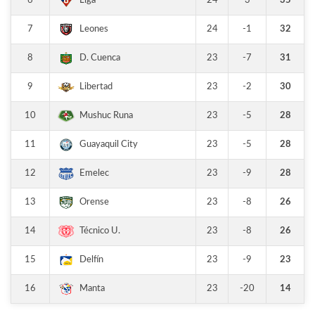
6
24
3
35
Liga
7
24
-1
32
Leones
8
23
-7
31
D. Cuenca
9
23
-2
30
Libertad
10
23
-5
28
Mushuc Runa
11
23
-5
28
Guayaquil City
12
23
-9
28
Emelec
13
23
-8
26
Orense
14
23
-8
26
Técnico U.
15
23
-9
23
Delfín
16
23
-20
14
Manta