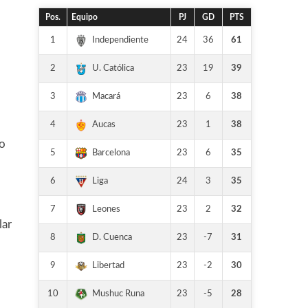
Pos.
Equipo
PJ
GD
PTS
1
24
36
61
Independiente
2
23
19
39
U. Católica
3
23
6
38
Macará
4
23
1
38
Aucas
no
5
23
6
35
Barcelona
6
24
3
35
Liga
7
23
2
32
Leones
lar
8
23
-7
31
D. Cuenca
9
23
-2
30
Libertad
10
23
-5
28
Mushuc Runa