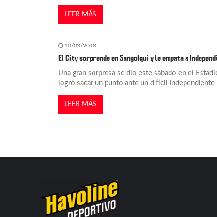
t
LEER MÁS
r
10/03/2018
a
El City sorprende en Sangolquí y le empata a Independ
d
Una gran sorpresa se dio este sábado en el Estadi
logró sacar un punto ante un difícil Independiente 
a
LEER MÁS
s