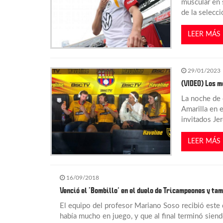
a
muscular en s
de la selecc
c
LEER MÁS
i
29/01/2023
ó
(VIDEO) Los m
n
La noche de 
Amarilla en 
invitados Jer
d
LEER MÁS
e
e
16/09/2018
Venció el ‘Bombillo’ en el duelo de Tricampeones y ta
n
El equipo del profesor Mariano Soso recibió este 
había mucho en juego, y que al final terminó siend