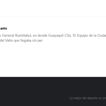
iente
o General Rumiñahui, en donde Guayaquil City, 'El Equipo de la Ciuda
del Valle que llegaba sin per
Lo mejor del deporte es p