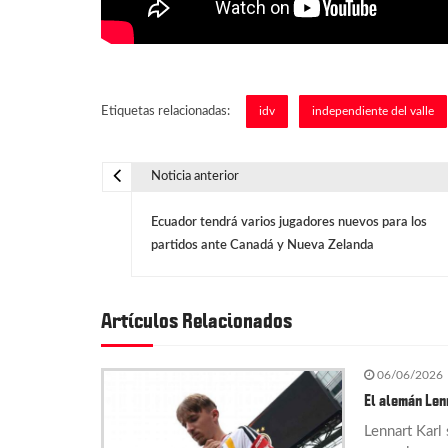
Etiquetas relacionadas:
idv
independiente del valle
Noticia anterior
N
Ecuador tendrá varios jugadores nuevos para los
a
partidos ante Canadá y Nueva Zelanda
v
Artículos Relacionados
e
06/06/2026
g
El alemán Len
Lennart Karl