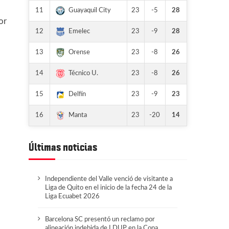
11
23
-5
28
Guayaquil City
or
12
23
-9
28
Emelec
13
23
-8
26
Orense
14
23
-8
26
Técnico U.
15
23
-9
23
Delfín
16
23
-20
14
Manta
Últimas noticias
Independiente del Valle venció de visitante a
Liga de Quito en el inicio de la fecha 24 de la
Liga Ecuabet 2026
Barcelona SC presentó un reclamo por
alineación indebida de LDUP en la Copa