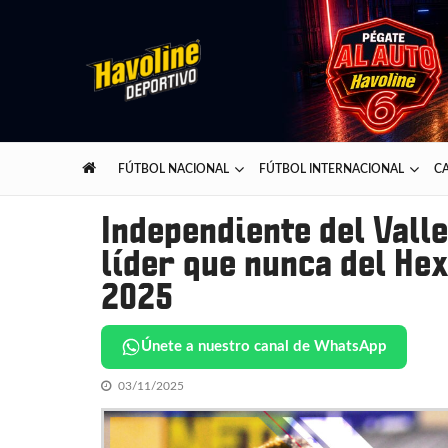
Skip
Skip
to
to
navigation
content
Havoline Deportivo
Lo mejor del deporte presentado por Havoline
FÚTBOL NACIONAL
FÚTBOL INTERNACIONAL
CA
Independiente del Valle
líder que nunca del Hex
2025
Únete a nuestro canal de WhatsApp
03/11/2025