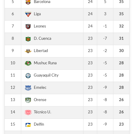
5
24
5
35
Barcelona
6
24
3
35
Liga
7
24
-1
32
Leones
8
23
-7
31
D. Cuenca
9
23
-2
30
Libertad
10
23
-5
28
Mushuc Runa
11
23
-5
28
Guayaquil City
12
23
-9
28
Emelec
13
23
-8
26
Orense
14
23
-8
26
Técnico U.
15
23
-9
23
Delfín