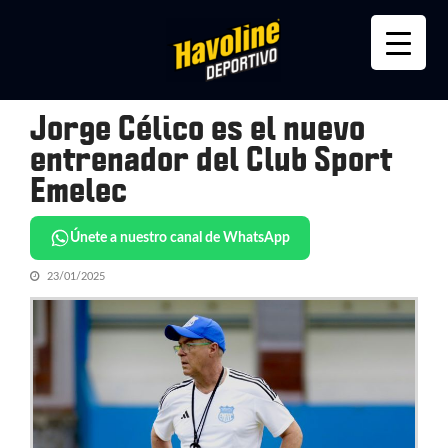
Skip
Skip
to
to
navigation
content
Jorge Célico es el nuevo
entrenador del Club Sport
Emelec
Únete a nuestro canal de WhatsApp
23/01/2025