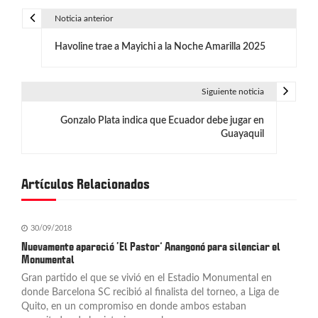
Noticia anterior
N
Havoline trae a Mayichi a la Noche Amarilla 2025
a
v
Siguiente noticia
e
Gonzalo Plata indica que Ecuador debe jugar en
g
Guayaquil
a
c
Artículos Relacionados
i
30/09/2018
ó
Nuevamente apareció ‘El Pastor’ Anangonó para silenciar el
n
Monumental
Gran partido el que se vivió en el Estadio Monumental en
d
donde Barcelona SC recibió al finalista del torneo, a Liga de
Quito, en un compromiso en donde ambos estaban
e