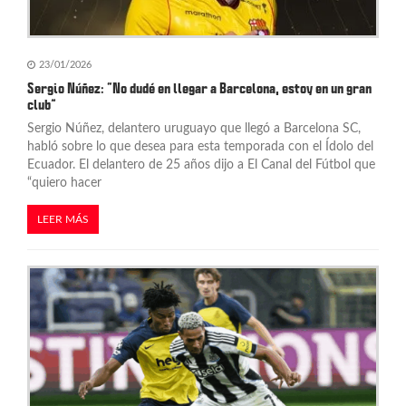
n
t
23/01/2026
Sergio Núñez: “No dudé en llegar a Barcelona, estoy en un gran
r
club”
a
Sergio Núñez, delantero uruguayo que llegó a Barcelona SC,
habló sobre lo que desea para esta temporada con el Ídolo del
d
Ecuador. El delantero de 25 años dijo a El Canal del Fútbol que
“quiero hacer
a
s
LEER MÁS