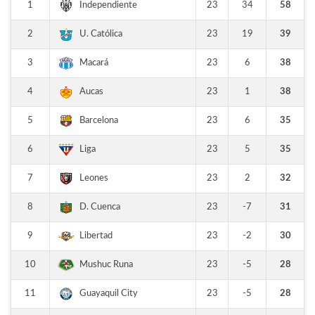
1
23
34
58
Independiente
2
23
19
39
U. Católica
3
23
6
38
Macará
4
23
1
38
Aucas
5
23
6
35
Barcelona
6
23
5
35
Liga
7
23
2
32
Leones
8
23
-7
31
D. Cuenca
9
23
-2
30
Libertad
10
23
-5
28
Mushuc Runa
11
23
-5
28
Guayaquil City