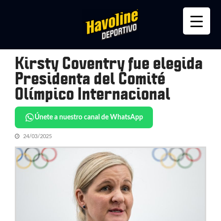
Skip
Skip
to
to
navigation
content
Kirsty Coventry fue elegida
Presidenta del Comité
Olímpico Internacional
Únete a nuestro canal de WhatsApp
24/03/2025