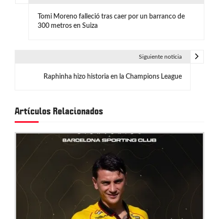
N
Tomi Moreno falleció tras caer por un barranco de
a
300 metros en Suiza
v
e
Siguiente noticia
g
Raphinha hizo historia en la Champions League
a
c
Artículos Relacionados
i
ó
n
d
e
e