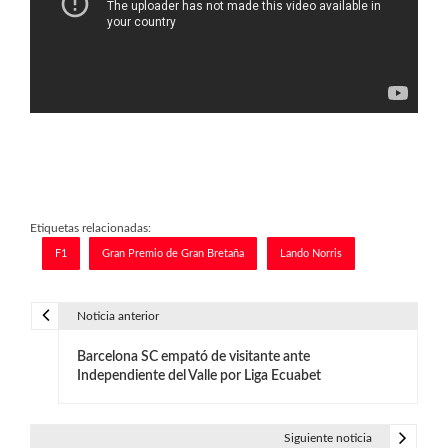
Etiquetas relacionadas:
F1
Gran Premio de Gran Bretaña
Lando Norris
Noticia anterior
N
Barcelona SC empató de visitante ante
a
Independiente del Valle por Liga Ecuabet
v
e
Siguiente noticia