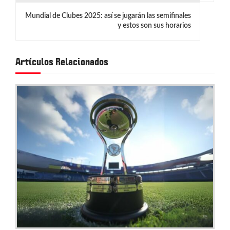
g
Mundial de Clubes 2025: así se jugarán las semifinales
y estos son sus horarios
a
c
Artículos Relacionados
i
ó
n
d
e
e
n
t
r