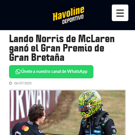
Skip
Skip
to
to
navigation
content
Lando Norris de McLaren
ganó el Gran Premio de
Gran Bretaña
Únete a nuestro canal de WhatsApp
06/07/2025