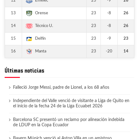
12
23
-9
28
Emelec
13
23
-8
26
Orense
14
23
-8
26
Técnico U.
15
23
-9
23
Delfín
16
23
-20
14
Manta
Últimas noticias
Falleció Jorge Messi, padre de Lionel, a los 68 años
Independiente del Valle venció de visitante a Liga de Quito en
el inicio de la fecha 24 de la Liga Ecuabet 2026
Barcelona SC presentó un reclamo por alineación indebida
de LDUP en la Copa Ecuador
Bayern Múnich venció al Aston Villa en un amistoso