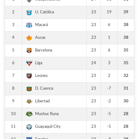
2
23
19
39
U. Católica
3
23
6
38
Macará
4
23
1
38
Aucas
5
23
6
35
Barcelona
6
24
3
35
Liga
7
23
2
32
Leones
8
23
-7
31
D. Cuenca
9
23
-2
30
Libertad
10
23
-5
28
Mushuc Runa
11
23
-5
28
Guayaquil City