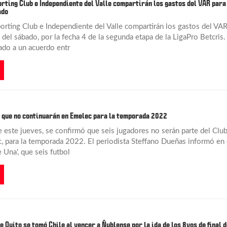
rting Club e Independiente del Valle compartirán los gastos del VAR para
ado
orting Club e Independiente del Valle compartirán los gastos del VA
 del sábado, por la fecha 4 de la segunda etapa de la LigaPro Betcris.
do a un acuerdo entr
 que no continuarán en Emelec para la temporada 2022
 este jueves, se confirmó que seis jugadores no serán parte del Clu
, para la temporada 2022. El periodista Steffano Dueñas informó en 
 Una', que seis futbol
e Quito se tomó Chile al vencer a Ñublense por la ida de los 8vos de final d