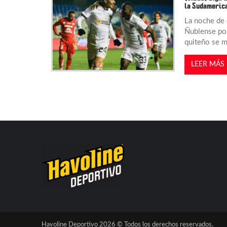
la Sudameric
a
La noche de e
Ñublense por
s
quiteño se m
LEER MÁS
Havoline Deportivo 2026 © Todos los derechos reservados.