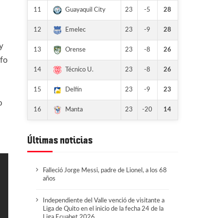
11
23
-5
28
Guayaquil City
12
23
-9
28
Emelec
y
13
23
-8
26
Orense
lfo
14
23
-8
26
Técnico U.
15
23
-9
23
Delfín
o
16
23
-20
14
Manta
Últimas noticias
Falleció Jorge Messi, padre de Lionel, a los 68
años
Independiente del Valle venció de visitante a
Liga de Quito en el inicio de la fecha 24 de la
Liga Ecuabet 2026