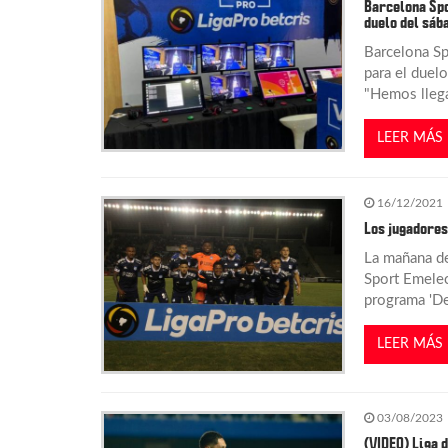
Barcelona Spo
duelo del sáb
n
Barcelona Sp
para el duelo
d
"Hemos llega
e
LEER MÁS
e
16/12/2021
n
Los jugadores
La mañana de
t
Sport Emelec
programa 'De
r
LEER MÁS
a
03/08/2023
d
(VIDEO) Liga d