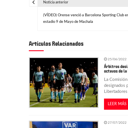
Noticia anterior
N
(VÍDEO) Orense venció a Barcelona Sporting Club en
a
estadio 9 de Mayo de Machala
v
Artículos Relacionados
e
25/06/2022
g
Árbitros desi
octavos de la
a
La Comisión 
designados pa
Libertadores
c
LEER MÁS
i
ó
27/07/2022