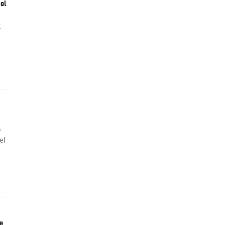
 el
R
b
el
e