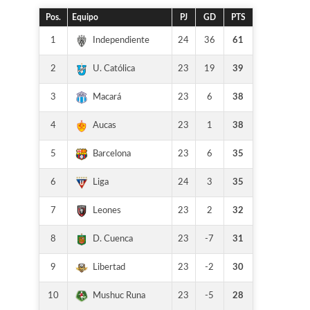
Pos.
Equipo
PJ
GD
PTS
1
24
36
61
Independiente
2
23
19
39
U. Católica
3
23
6
38
Macará
4
23
1
38
Aucas
5
23
6
35
Barcelona
6
24
3
35
Liga
7
23
2
32
Leones
8
23
-7
31
D. Cuenca
9
23
-2
30
Libertad
10
23
-5
28
Mushuc Runa