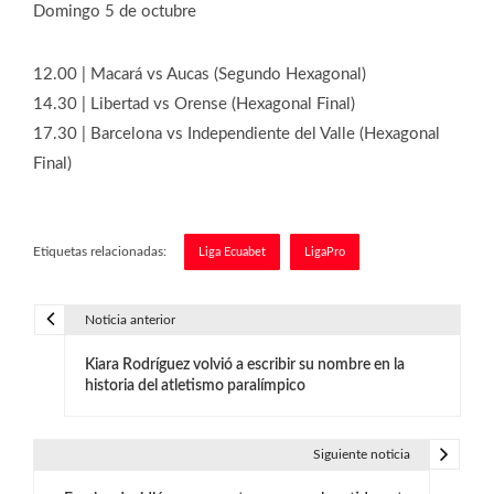
Domingo 5 de octubre
12.00 | Macará vs Aucas (Segundo Hexagonal)
14.30 | Libertad vs Orense (Hexagonal Final)
17.30 | Barcelona vs Independiente del Valle (Hexagonal
Final)
Etiquetas relacionadas:
Liga Ecuabet
LigaPro
Noticia anterior
N
Kiara Rodríguez volvió a escribir su nombre en la
a
historia del atletismo paralímpico
v
e
Siguiente noticia