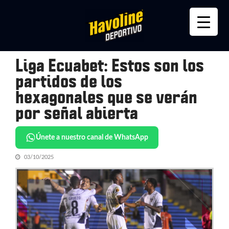
Skip
Skip
to
to
navigation
content
Liga Ecuabet: Estos son los
partidos de los
hexagonales que se verán
por señal abierta
Únete a nuestro canal de WhatsApp
03/10/2025