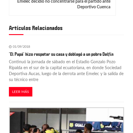
g
Emelec decidió no concentrarse para el partido ante
Deportivo Cuenca
a
c
Artículos Relacionados
i
ó
01/09/2018
n
‘El Papá’ hizo respetar su casa y doblegó a un pobre Delfín
Continuó la jornada de sábado en el Estadio Gonzalo Pozo
d
Ripalda en el sur de la capital ecuatoriana, en donde Sociedad
Deportiva Aucas, luego de la derrota ante Emelec y la salida de
e
su técnico entre
e
LEER MÁS
n
t
r
a