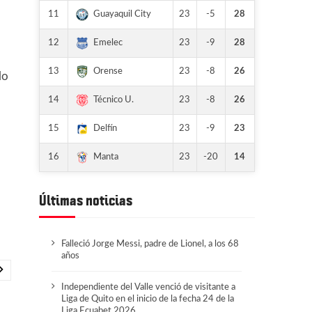
11
23
-5
28
Guayaquil City
12
23
-9
28
Emelec
13
23
-8
26
Orense
lo
14
23
-8
26
Técnico U.
15
23
-9
23
Delfín
16
23
-20
14
Manta
Últimas noticias
Falleció Jorge Messi, padre de Lionel, a los 68
años
Independiente del Valle venció de visitante a
Liga de Quito en el inicio de la fecha 24 de la
Liga Ecuabet 2026