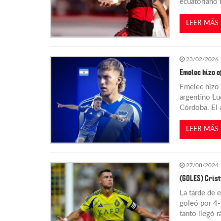
ecuatoriano f
d
LEER MÁS
e
e
23/02/2026
Emelec hizo o
n
Emelec hizo o
argentino Lu
t
Córdoba. El 
r
LEER MÁS
a
27/08/2024
d
(GOLES) Crist
La tarde de 
a
goleó por 4-1
tanto llegó r