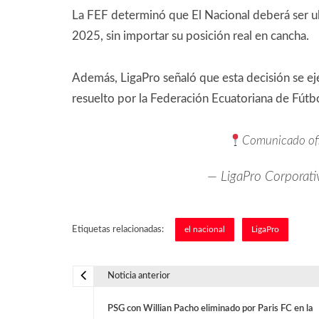
La FEF determinó que El Nacional deberá ser ub
2025, sin importar su posición real en cancha.
Además, LigaPro señaló que esta decisión se eje
resuelto por la Federación Ecuatoriana de Fútbo
Comunicado ofi
— LigaPro Corporati
Etiquetas relacionadas:
el nacional
LigaPro
Noticia anterior
N
PSG con Willian Pacho eliminado por Paris FC en la