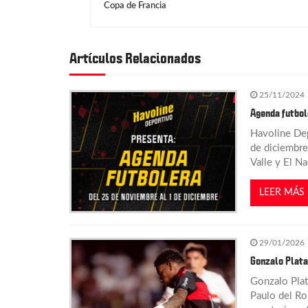
a
Copa de Francia
v
Artículos Relacionados
e
25/11/2024
g
Agenda futbol
Havoline De
a
de diciembre
Valle y El N
c
LEER MÁS
i
29/01/2026
ó
Gonzalo Plata
n
Gonzalo Plat
Paulo del Rob