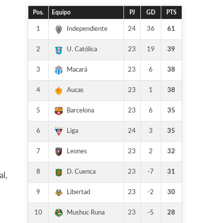
Pos.
Equipo
PJ
GD
PTS
1
24
36
61
Independiente
2
23
19
39
U. Católica
3
23
6
38
Macará
4
23
1
38
Aucas
5
23
6
35
Barcelona
6
24
3
35
Liga
7
23
2
32
Leones
8
23
-7
31
D. Cuenca
al,
9
23
-2
30
Libertad
10
23
-5
28
Mushuc Runa