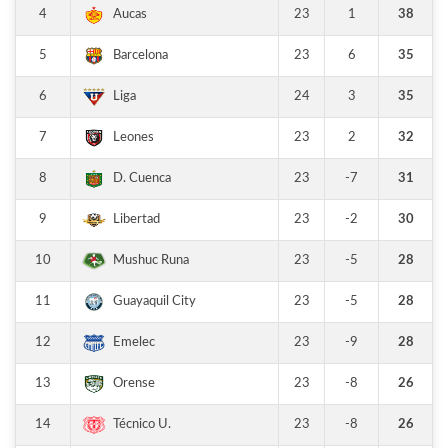
4
23
1
38
Aucas
5
23
6
35
Barcelona
6
24
3
35
Liga
7
23
2
32
Leones
8
23
-7
31
D. Cuenca
9
23
-2
30
Libertad
10
23
-5
28
Mushuc Runa
11
23
-5
28
Guayaquil City
12
23
-9
28
Emelec
13
23
-8
26
Orense
14
23
-8
26
Técnico U.