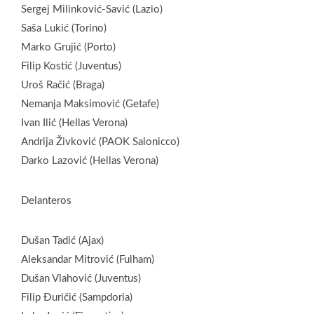
Sergej Milinković-Savić (Lazio)
Saša Lukić (Torino)
Marko Grujić (Porto)
Filip Kostić (Juventus)
Uroš Račić (Braga)
Nemanja Maksimović (Getafe)
Ivan Ilić (Hellas Verona)
Andrija Živković (PAOK Salonicco)
Darko Lazović (Hellas Verona)
Delanteros
Dušan Tadić (Ajax)
Aleksandar Mitrović (Fulham)
Dušan Vlahović (Juventus)
Filip Đuričić (Sampdoria)