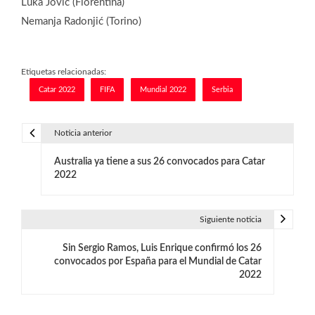
Luka Jović (Fiorentina)
Nemanja Radonjić (Torino)
Etiquetas relacionadas:
Catar 2022
FIFA
Mundial 2022
Serbia
Noticia anterior
N
Australia ya tiene a sus 26 convocados para Catar
a
2022
v
e
Siguiente noticia
g
Sin Sergio Ramos, Luis Enrique confirmó los 26
convocados por España para el Mundial de Catar
a
2022
c