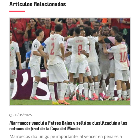
i
Artículos Relacionados
ó
n
d
e
e
n
t
r
a
d
30/06/2026
Marruecos venció a Países Bajos y selló su clasificación a los
a
octavos de final de la Copa del Mundo
Marruecos dio un golpe importante, al vencer en penales a
s