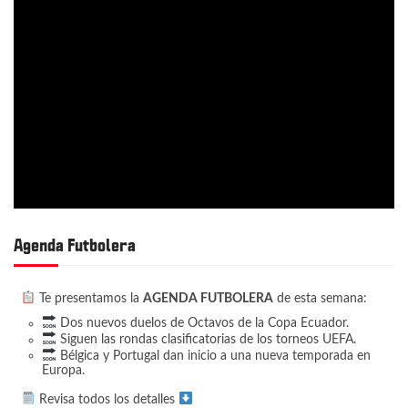
Agenda Futbolera
Te presentamos la
AGENDA FUTBOLERA
de esta semana:
Dos nuevos duelos de Octavos de la Copa Ecuador.
Siguen las rondas clasificatorias de los torneos UEFA.
Bélgica y Portugal dan inicio a una nueva temporada en
Europa.
Revisa todos los detalles