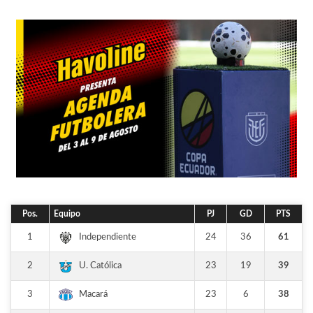
Pos.
Equipo
PJ
GD
PTS
1
24
36
61
Independiente
2
23
19
39
U. Católica
3
23
6
38
Macará