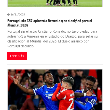
r
a
16/11/2025
Portugal sin CR7 aplastó a Armenia y se clasificó para el
d
Mundial 2026
Portugal sin el astro Cristiano Ronaldo, no tuvo piedad para
a
golear 9x1 a Armenia en el Estádio do Dragão, para sellar su
s
clasificación al Mundial del 2026. El duelo arrancó con
Portugal decidido.
LEER MÁS