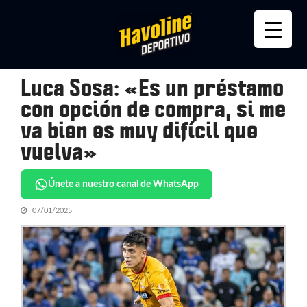
Skip
Skip
to
to
navigation
content
Luca Sosa: «Es un préstamo
con opción de compra, si me
va bien es muy difícil que
vuelva»
Únete a nuestro canal de WhatsApp
07/01/2025