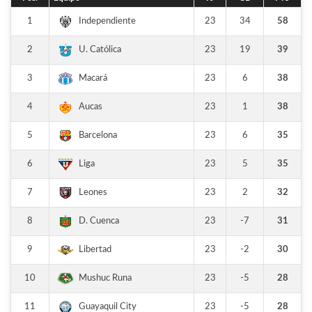
1
23
34
58
Independiente
2
23
19
39
U. Católica
3
23
6
38
Macará
4
23
1
38
Aucas
5
23
6
35
Barcelona
6
23
5
35
Liga
7
23
2
32
Leones
8
23
-7
31
D. Cuenca
9
23
-2
30
Libertad
10
23
-5
28
Mushuc Runa
11
23
-5
28
Guayaquil City