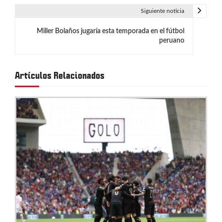
v
Siguiente noticia
e
Miller Bolaños jugaría esta temporada en el fútbol
g
peruano
a
c
Artículos Relacionados
i
ó
n
d
e
e
n
t