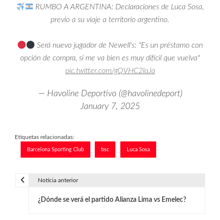
RUMBO A ARGENTINA: Declaraciones de Luca Sosa,
previo a su viaje a territorio argentino.
Será nuevo jugador de Newell's: "Es un préstamo con
opción de compra, si me va bien es muy difícil que vuelva"
pic.twitter.com/gQVHC2laJa
— Havoline Deportivo (@havolinedeport)
January 7, 2025
Etiquetas relacionadas:
Barcelona Sporting Club
bsc
Luca Sosa
Noticia anterior
N
¿Dónde se verá el partido Alianza Lima vs Emelec?
a