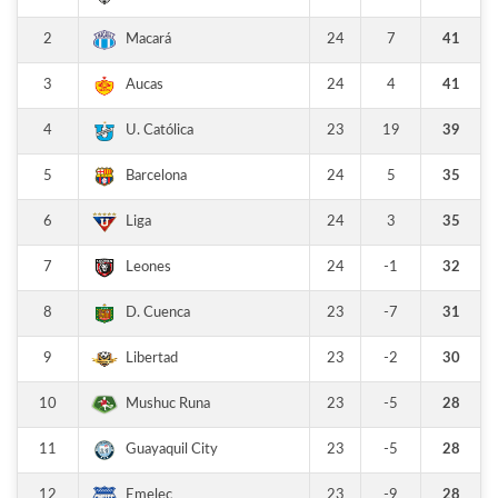
2
24
7
41
Macará
3
24
4
41
Aucas
4
23
19
39
U. Católica
5
24
5
35
Barcelona
6
24
3
35
Liga
7
24
-1
32
Leones
8
23
-7
31
D. Cuenca
9
23
-2
30
Libertad
10
23
-5
28
Mushuc Runa
11
23
-5
28
Guayaquil City
12
23
-9
28
Emelec