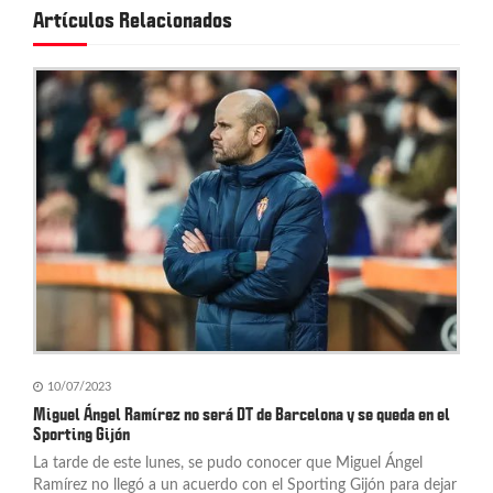
i
Artículos Relacionados
ó
n
d
e
e
n
t
r
a
10/07/2023
d
Miguel Ángel Ramírez no será DT de Barcelona y se queda en el
Sporting Gijón
a
La tarde de este lunes, se pudo conocer que Miguel Ángel
Ramírez no llegó a un acuerdo con el Sporting Gijón para dejar