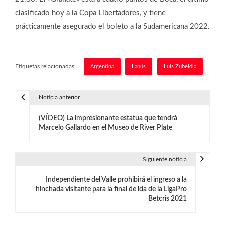
clasificado hoy a la Copa Libertadores, y tiene
prácticamente asegurado el boleto a la Sudamericana 2022.
Etiquetas relacionadas:
Argentina
Lanús
Luis Zubeldia
Noticia anterior
N
(VÍDEO) La impresionante estatua que tendrá
a
Marcelo Gallardo en el Museo de River Plate
v
e
Siguiente noticia
g
Independiente del Valle prohibirá el ingreso a la
hinchada visitante para la final de ida de la LigaPro
a
Betcris 2021
c