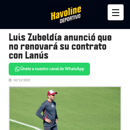
Skip
Skip
to
to
navigation
content
Luis Zubeldía anunció que
no renovará su contrato
con Lanús
Únete a nuestro canal de WhatsApp
02/12/2021