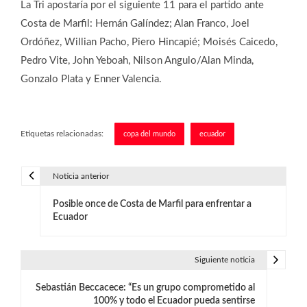
La Tri apostaría por el siguiente 11 para el partido ante
Costa de Marfil: Hernán Galíndez; Alan Franco, Joel
Ordóñez, Willian Pacho, Piero Hincapié; Moisés Caicedo,
Pedro Vite, John Yeboah, Nilson Angulo/Alan Minda,
Gonzalo Plata y Enner Valencia.
Etiquetas relacionadas:
copa del mundo
ecuador
Noticia anterior
N
Posible once de Costa de Marfil para enfrentar a
a
Ecuador
v
e
Siguiente noticia
g
Sebastián Beccacece: “Es un grupo comprometido al
100% y todo el Ecuador pueda sentirse