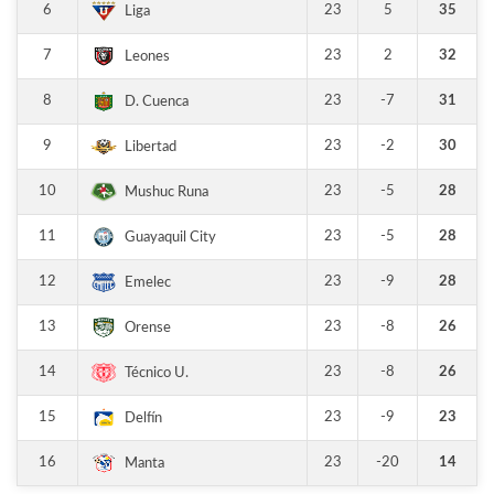
6
23
5
35
Liga
7
23
2
32
Leones
8
23
-7
31
D. Cuenca
9
23
-2
30
Libertad
10
23
-5
28
Mushuc Runa
11
23
-5
28
Guayaquil City
12
23
-9
28
Emelec
13
23
-8
26
Orense
14
23
-8
26
Técnico U.
15
23
-9
23
Delfín
16
23
-20
14
Manta