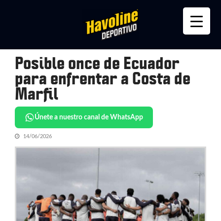
Skip
Skip
to
to
navigation
content
Posible once de Ecuador
para enfrentar a Costa de
Marfil
Únete a nuestro canal de WhatsApp
14/06/2026