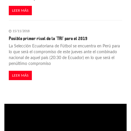
LEER MÁS
15/11/2018
Posible primer rival de la ‘TRI’ para el 2019
La Selección Ecuatoriana de Fútbol se encuentra en Perú para
lo que será el compromiso de este jueves ante el combinado
nacional de aquel país (20:30 de Ecuador) en lo que será el
penúltimo compromiso
LEER MÁS