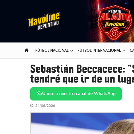
Skip
Skip
to
to
navigation
content
Havoline Deportivo
Lo mejor del deporte presentado por Havoline
FÚTBOL NACIONAL
FÚTBOL INTERNACIONAL
CA
Sebastián Beccacece: “S
tendré que ir de un lug
Únete a nuestro canal de WhatsApp
24/06/2026