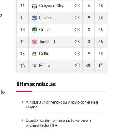
11
23
-5
28
Guayaquil City
to
12
23
-9
28
Emelec
13
23
-8
26
Orense
14
23
-8
26
Técnico U.
15
23
-9
23
Delfín
16
23
-20
14
Manta
Últimas noticias
 lo
Vinicius Junior renovó su vínculo con el Real
Madrid
Ecuador confirmó más amistosos para la
próxima fecha FIFA