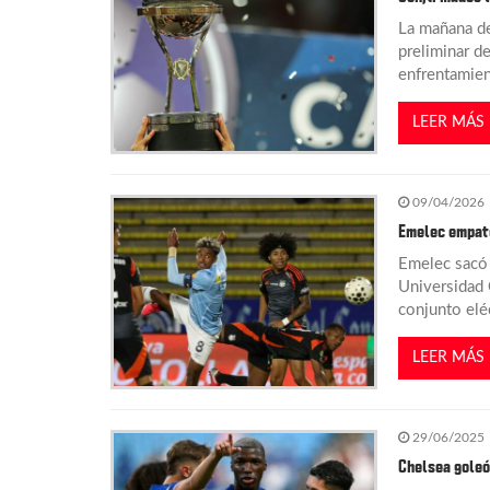
La mañana de 
a
preliminar d
enfrentamien
c
LEER MÁS
i
09/04/2026
ó
Emelec empató
n
Emelec sacó 
Universidad C
conjunto eléc
d
LEER MÁS
e
e
29/06/2025
Chelsea goleó
n