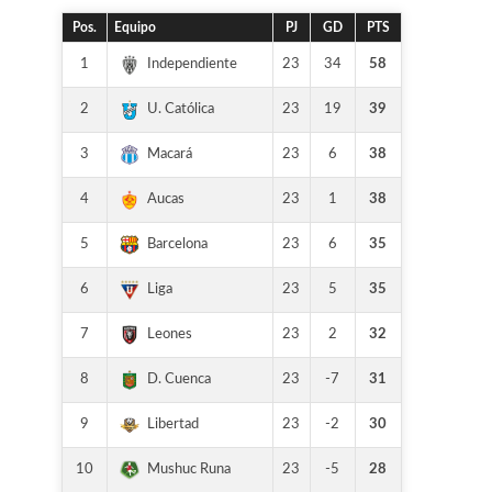
Pos.
Equipo
PJ
GD
PTS
1
23
34
58
Independiente
2
23
19
39
U. Católica
3
23
6
38
Macará
4
23
1
38
Aucas
5
23
6
35
Barcelona
6
23
5
35
Liga
7
23
2
32
Leones
8
23
-7
31
D. Cuenca
9
23
-2
30
Libertad
10
23
-5
28
Mushuc Runa