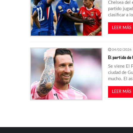
Chelsea del 
partido juga
t
clasificar a 
r
LEER MÁS
a
04/02/2026
d
El partido de
Se viene El P
a
ciudad de Gu
mucho. El ast
s
LEER MÁS