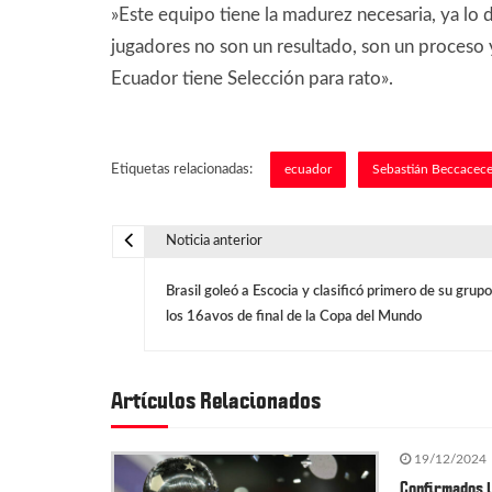
​»Este equipo tiene la madurez necesaria, ya lo d
jugadores no son un resultado, son un proceso
Ecuador tiene Selección para rato».
Etiquetas relacionadas:
ecuador
Sebastián Beccacec
Noticia anterior
N
Brasil goleó a Escocia y clasificó primero de su grupo
a
los 16avos de final de la Copa del Mundo
v
Artículos Relacionados
e
19/12/2024
g
Confirmados l