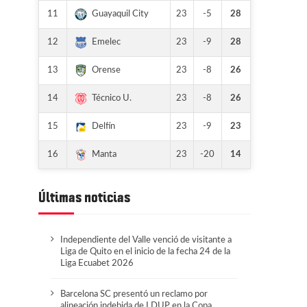
11
23
-5
28
Guayaquil City
12
23
-9
28
Emelec
13
23
-8
26
Orense
14
23
-8
26
Técnico U.
15
23
-9
23
Delfín
16
23
-20
14
Manta
Últimas noticias
Independiente del Valle venció de visitante a
Liga de Quito en el inicio de la fecha 24 de la
Liga Ecuabet 2026
Barcelona SC presentó un reclamo por
alineación indebida de LDUP en la Copa