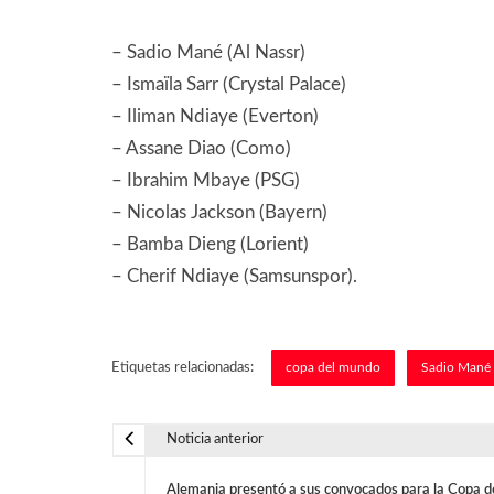
– Sadio Mané (Al Nassr)
– Ismaïla Sarr (Crystal Palace)
– Iliman Ndiaye (Everton)
– Assane Diao (Como)
– Ibrahim Mbaye (PSG)
– Nicolas Jackson (Bayern)
– Bamba Dieng (Lorient)
– Cherif Ndiaye (Samsunspor).
Etiquetas relacionadas:
copa del mundo
Sadio Mané
Noticia anterior
N
Alemania presentó a sus convocados para la Copa d