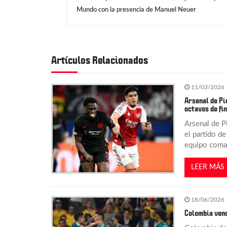
a
Mundo con la presencia de Manuel Neuer
v
e
Artículos Relacionados
g
11/03/2026
Arsenal de Pi
octavos de fi
a
Arsenal de P
el partido d
c
equipo coma
i
LEER MÁS
ó
18/06/2026
n
Colombia venc