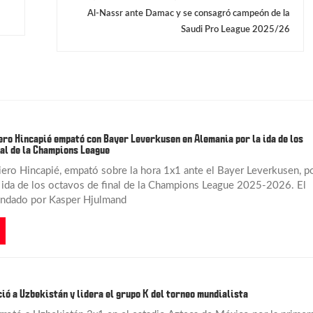
Al-Nassr ante Damac y se consagró campeón de la
Saudi Pro League 2025/26
ero Hincapié empató con Bayer Leverkusen en Alemania por la ida de los
nal de la Champions League
iero Hincapié, empató sobre la hora 1x1 ante el Bayer Leverkusen, p
e ida de los octavos de final de la Champions League 2025-2026. El
ndado por Kasper Hjulmand
ió a Uzbekistán y lidera el grupo K del torneo mundialista