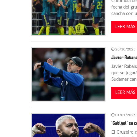
Colombia der
d
fecha del gr
cancha con u
e
LEER MÁS
e
28/10/2025
n
Javier Rabana
Javier Rabana
t
que se jugará
Sudamericana
r
LEER MÁS
a
d
01/01/2025
‘Gabigol’ se 
a
El Cruzeiro 