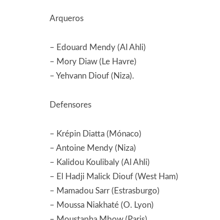
Arqueros
– Edouard Mendy (Al Ahli)
– Mory Diaw (Le Havre)
– Yehvann Diouf (Niza).
Defensores
– Krépin Diatta (Mónaco)
– Antoine Mendy (Niza)
– Kalidou Koulibaly (Al Ahli)
– El Hadji Malick Diouf (West Ham)
– Mamadou Sarr (Estrasburgo)
– Moussa Niakhaté (O. Lyon)
– Moustapha Mbow (Paris)