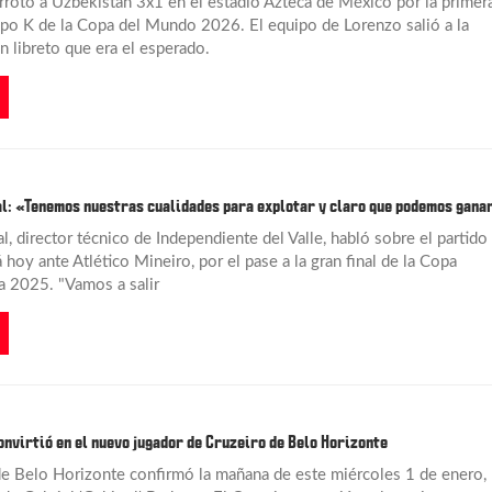
rotó a Uzbekistán 3x1 en el estadio Azteca de México por la primer
upo K de la Copa del Mundo 2026. El equipo de Lorenzo salió a la
n libreto que era el esperado.
l: «Tenemos nuestras cualidades para explotar y claro que podemos gana
l, director técnico de Independiente del Valle, habló sobre el partido
 hoy ante Atlético Mineiro, por el pase a la gran final de la Copa
 2025. "Vamos a salir
convirtió en el nuevo jugador de Cruzeiro de Belo Horizonte
de Belo Horizonte confirmó la mañana de este miércoles 1 de enero, 