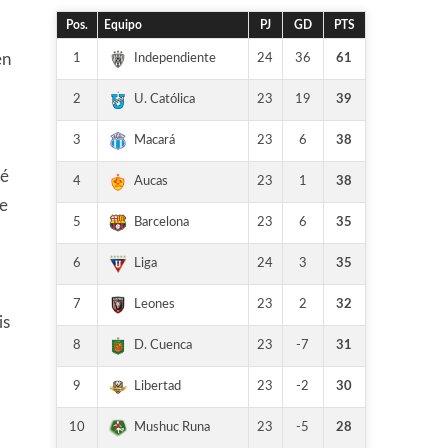
Pos.
Equipo
PJ
GD
PTS
1
24
36
61
Independiente
en
2
23
19
39
U. Católica
3
23
6
38
Macará
hé
4
23
1
38
Aucas
de
5
23
6
35
Barcelona
6
24
3
35
Liga
7
23
2
32
Leones
is
8
23
-7
31
D. Cuenca
9
23
-2
30
Libertad
10
23
-5
28
Mushuc Runa