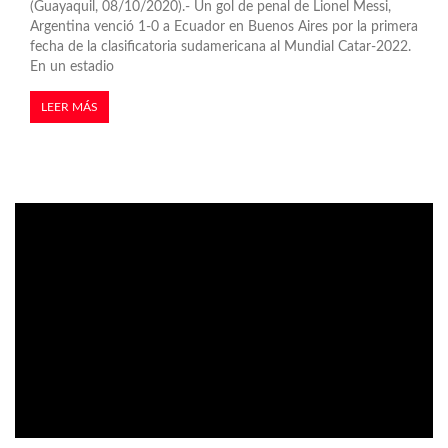
(Guayaquil, 08/10/2020).- Un gol de penal de Lionel Messi,
Argentina venció 1-0 a Ecuador en Buenos Aires por la primera
fecha de la clasificatoria sudamericana al Mundial Catar-2022.
En un estadio
LEER MÁS