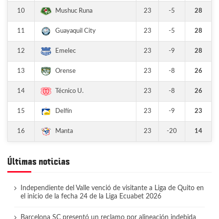
10
23
-5
28
Mushuc Runa
11
23
-5
28
Guayaquil City
12
23
-9
28
Emelec
13
23
-8
26
Orense
14
23
-8
26
Técnico U.
15
23
-9
23
Delfín
16
23
-20
14
Manta
Últimas noticias
Independiente del Valle venció de visitante a Liga de Quito en
el inicio de la fecha 24 de la Liga Ecuabet 2026
Barcelona SC presentó un reclamo por alineación indebida