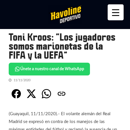
Skip
Skip
to
to
navigation
content
Toni Kroos: “Los jugadores
somos marionetas de la
FIFA y la UEFA”
Únete a nuestro canal de WhatsApp
11/11/2020
(Guayaquil, 11/11/2020).- El volante alemán del Real
Madrid se expresó en contra de los manejos de las
máximas entidades del fútbol y reclamó la ausencia de un