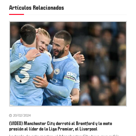
c
Artículos Relacionados
i
ó
n
d
e
e
n
t
r
a
20/02/2024
d
(VIDEO) Manchester City derrotó al Brentford y le mete
presión al líder de la Liga Premier, el Liverpool
a