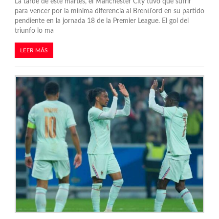
La tarde de este martes, el Manchester City tuvo que sufrir
s
para vencer por la mínima diferencia al Brentford en su partido
pendiente en la jornada 18 de la Premier League. El gol del
triunfo lo ma
LEER MÁS