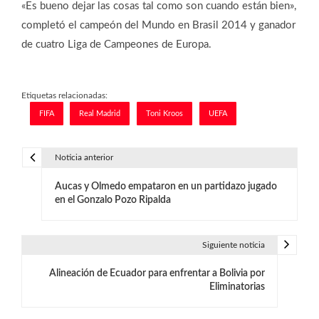
«Es bueno dejar las cosas tal como son cuando están bien»,
completó el campeón del Mundo en Brasil 2014 y ganador
de cuatro Liga de Campeones de Europa.
Etiquetas relacionadas:
FIFA
Real Madrid
Toni Kroos
UEFA
Noticia anterior
N
Aucas y Olmedo empataron en un partidazo jugado
a
en el Gonzalo Pozo Ripalda
v
e
Siguiente noticia
g
Alineación de Ecuador para enfrentar a Bolivia por
Eliminatorias
a