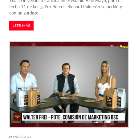
s
1x0 a Universidad Católica en el estadio 9 de Mayo, por la
fecha 11 de la LigaPro Betcris. Richard Calderón se perfiló y
con un zurdazo
LEER MÁS
09/06/2022