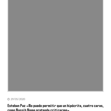
29/05/2020
Esteban Paz «No puedo permitir que un hipócrita, cuatro caras,
como Nassib Neme pretenda criticarme»