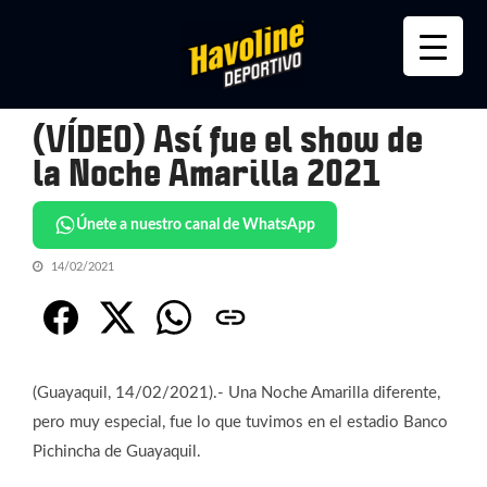
Skip
Skip
to
to
navigation
content
(VÍDEO) Así fue el show de
la Noche Amarilla 2021
Únete a nuestro canal de WhatsApp
14/02/2021
(Guayaquil, 14/02/2021).- Una Noche Amarilla diferente,
pero muy especial, fue lo que tuvimos en el estadio Banco
Pichincha de Guayaquil.