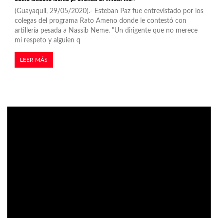
(Guayaquil, 29/05/2020).- Esteban Paz fue entrevistado por los
colegas del programa Rato Ameno donde le contestó con
artillería pesada a Nassib Neme. "Un dirigente que no merece
mi respeto y alguien q
LEER MÁS