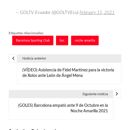
— GOLTV Ecuador (@GOLTVEcu)
February 15, 2021
Etiquetas relacionadas:
Barcelona Sporting Club
bsc
noche amarilla
Noticia anterior
N
(VÍDEO) Asistencia de Fidel Martínez para la victoria
a
de Xolos ante León de Ángel Mena
v
e
Siguiente noticia
g
(GOLES) Barcelona empató ante 9 de Octubre en la
Noche Amarilla 2021
a
c