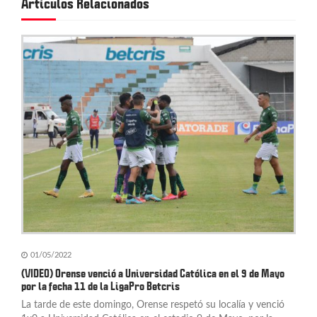
Artículos Relacionados
i
ó
n
d
e
e
n
t
r
a
01/05/2022
d
(VIDEO) Orense venció a Universidad Católica en el 9 de Mayo
por la fecha 11 de la LigaPro Betcris
a
La tarde de este domingo, Orense respetó su localía y venció