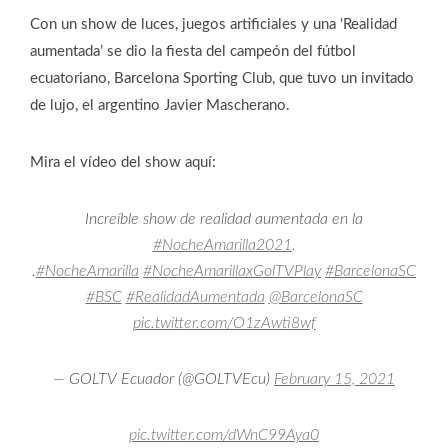
Con un show de luces, juegos artificiales y una ‘Realidad
aumentada’ se dio la fiesta del campeón del fútbol
ecuatoriano, Barcelona Sporting Club, que tuvo un invitado
de lujo, el argentino Javier Mascherano.
Mira el vídeo del show aquí:
Increíble show de realidad aumentada en la
#NocheAmarilla2021
.
.
#NocheAmarilla
#NocheAmarillaxGolTVPlay
#BarcelonaSC
#BSC
#RealidadAumentada
@BarcelonaSC
pic.twitter.com/O1zAwti8wf
— GOLTV Ecuador (@GOLTVEcu)
February 15, 2021
pic.twitter.com/dWnC99Aya0