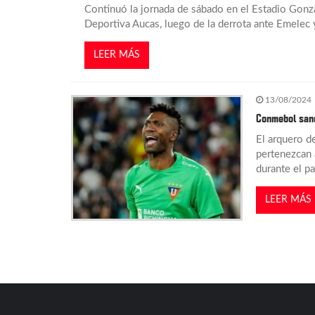
n
Continuó la jornada de sábado en el Estadio Gonza
Deportiva Aucas, luego de la derrota ante Emelec y
t
LEER MÁS
r
13/08/2024
a
Conmebol sanc
d
El arquero d
pertenezcan 
durante el pa
a
LEER MÁS
s