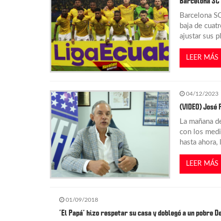
g
Barcelona SC 
Barcelona SC
a
baja de cuatr
ajustar sus p
c
LEER MÁS
i
04/12/2023
ó
(VIDEO) José 
n
La mañana de
con los medi
hasta ahora, 
d
LEER MÁS
e
e
01/09/2018
‘El Papá’ hizo respetar su casa y doblegó a un pobre De