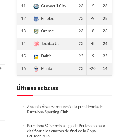
11
23
-5
28
Guayaquil City
12
23
-9
28
Emelec
13
23
-8
26
Orense
14
23
-8
26
Técnico U.
15
23
-9
23
Delfín
16
23
-20
14
Manta
Últimas noticias
Antonio Álvarez renunció a la presidencia de
Barcelona Sporting Club
Barcelona SC venció a Liga de Portoviejo para
clasificar a los cuartos de final de la Copa
Ecuador 2026