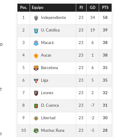
Pos.
Equipo
PJ
GD
PTS
1
23
34
58
Independiente
2
23
19
39
U. Católica
3
23
6
38
Macará
go
4
23
1
38
Aucas
5
23
6
35
Barcelona
6
23
5
35
Liga
e
7
23
2
32
Leones
8
23
-7
31
D. Cuenca
9
23
-2
30
Libertad
10
23
-5
28
Mushuc Runa
o