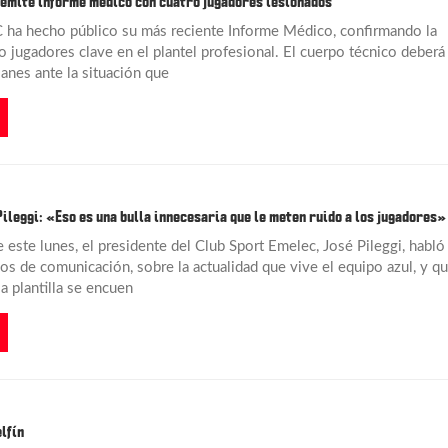
emite informe médico con cuatro jugadores lesionados
 ha hecho público su más reciente Informe Médico, confirmando la
o jugadores clave en el plantel profesional. El cuerpo técnico deberá
lanes ante la situación que
Pileggi: «Eso es una bulla innecesaria que le meten ruido a los jugadores»
 este lunes, el presidente del Club Sport Emelec, José Pileggi, habló
os de comunicación, sobre la actualidad que vive el equipo azul, y q
la plantilla se encuen
lfín