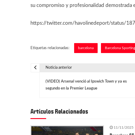
su compromiso y profesionalidad demostrada en e
https://twitter.com/havolinedeport/status
Etiquetas relacionadas:
barcelona
Barcelona Sportin
Noticia anterior
N
(VIDEO) Arsenal venció al Ipswich Town y ya es
a
segundo en la Premier League
v
Artículos Relacionados
e
11/11/2025