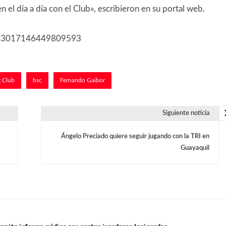
l día a día con el Club», escribieron en su portal web.
/1873017146449809593
g Club
bsc
Fernando Gaibor
Siguiente noticia
Ángelo Preciado quiere seguir jugando con la TRI en
Guayaquil