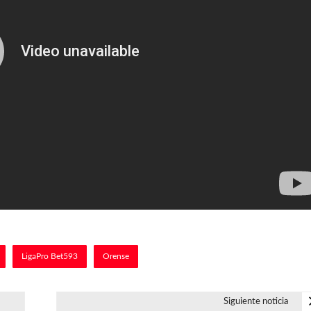
LigaPro Bet593
Orense
Siguiente noticia