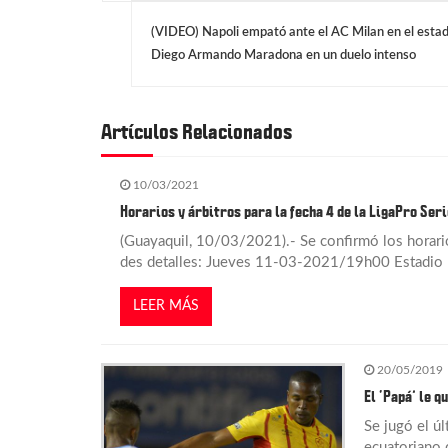
N
(VIDEO) Napoli empató ante el AC Milan en el estad
a
Diego Armando Maradona en un duelo intenso
v
Artículos Relacionados
e
10/03/2021
g
Horarios y árbitros para la fecha 4 de la LigaPro Seri
(Guayaquil, 10/03/2021).- Se confirmó los horarios
a
des detalles: Jueves 11-03-2021/19h00 Estadio B
c
LEER MÁS
i
20/05/2019
El ‘Papá’ le q
ó
Se jugó el ú
ecuatoriano 