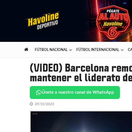
Skip
Skip
to
to
navigation
content
Havoline Deportivo
Lo mejor del deporte presentado por Havoline
FÚTBOL NACIONAL
FÚTBOL INTERNACIONAL
CA
(VIDEO) Barcelona remo
mantener el liderato de
Únete a nuestro canal de WhatsApp
29/10/2023