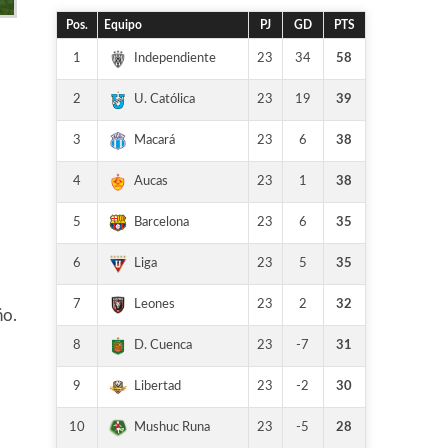
Pos.
Equipo
PJ
GD
PTS
1
23
34
58
Independiente
2
23
19
39
U. Católica
3
23
6
38
Macará
4
23
1
38
Aucas
5
23
6
35
Barcelona
6
23
5
35
Liga
7
23
2
32
Leones
ño.
8
23
-7
31
D. Cuenca
9
23
-2
30
Libertad
10
23
-5
28
Mushuc Runa