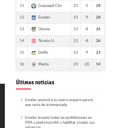
11
23
-5
28
Guayaquil City
12
23
-9
28
Emelec
13
23
-8
26
Orense
14
23
-8
26
Técnico U.
15
23
-9
23
Delfín
16
23
-20
14
Manta
Últimas noticias
Emelec anunció a su nuevo arquero para lo
que resta de la temporada
Emelec levantó todas las prohibiciones en
FIFA y podrá inscribir y habilitar a todos sus
refuerzos