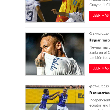
n
Guayaquil Ci
d
LEER MÁS
e
17/02/2025
e
Neymar marcó 
Neymar marcó
n
Santa en el C
también fue 
t
LEER MÁS
r
07/01/2025
a
El ecuatorian
d
Independiente
ecuatoriano 