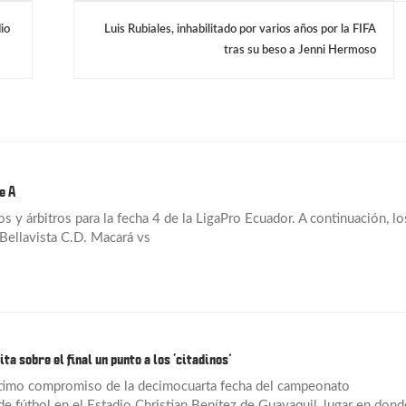
io
Luis Rubiales, inhabilitado por varios años por la FIFA
tras su beso a Jenni Hermoso
e A
 y árbitros para la fecha 4 de la LigaPro Ecuador. A continuación, lo
ellavista C.D. Macará vs
uita sobre el final un punto a los ‘citadinos’
ltimo compromiso de la decimocuarta fecha del campeonato
de fútbol en el Estadio Christian Benítez de Guayaquil, lugar en dond