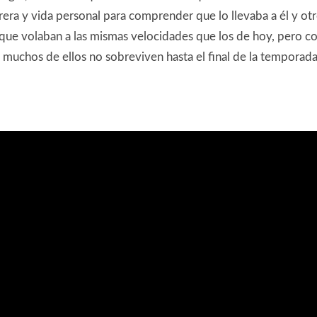
rrera y vida personal para comprender que lo llevaba a él y ot
s que volaban a las mismas velocidades que los de hoy, pero c
muchos de ellos no sobreviven hasta el final de la temporad