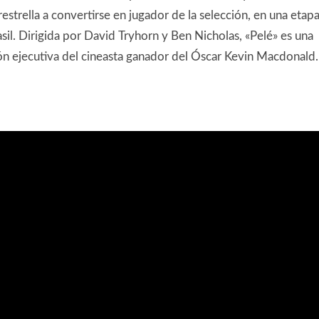
estrella a convertirse en jugador de la selección, en una etap
asil. Dirigida por David Tryhorn y Ben Nicholas, «Pelé» es una
n ejecutiva del cineasta ganador del Óscar Kevin Macdonald.