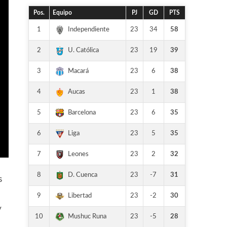
Pos.
Equipo
PJ
GD
PTS
1
23
34
58
Independiente
2
23
19
39
U. Católica
3
23
6
38
Macará
4
23
1
38
Aucas
5
23
6
35
Barcelona
6
23
5
35
Liga
7
23
2
32
Leones
8
23
-7
31
D. Cuenca
s
9
23
-2
30
Libertad
y
10
23
-5
28
Mushuc Runa