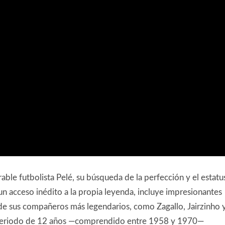
able futbolista Pelé, su búsqueda de la perfección y el estatu
un acceso inédito a la propia leyenda, incluye impresionantes
de sus compañeros más legendarios, como Zagallo, Jairzinho 
rio periodo de 12 años —comprendido entre 1958 y 1970—