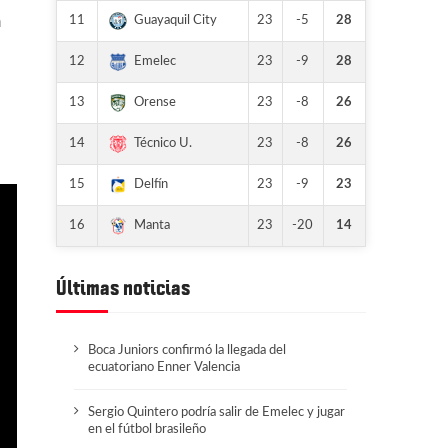
11
23
-5
28
Guayaquil City
a
12
23
-9
28
Emelec
13
23
-8
26
Orense
14
23
-8
26
Técnico U.
15
23
-9
23
Delfín
16
23
-20
14
Manta
Últimas noticias
Boca Juniors confirmó la llegada del
ecuatoriano Enner Valencia
Sergio Quintero podría salir de Emelec y jugar
en el fútbol brasileño