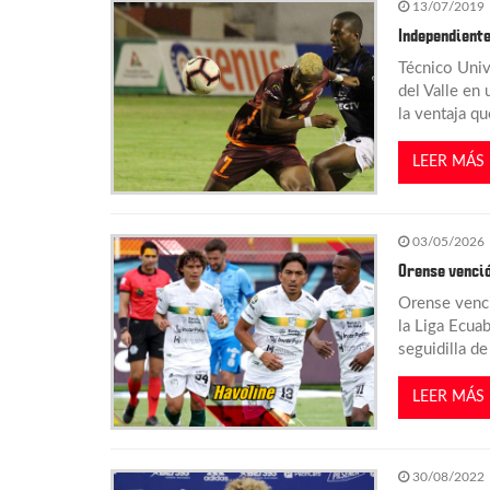
13/07/2019
n
Independiente
Técnico Unive
d
del Valle en
la ventaja qu
e
LEER MÁS
e
03/05/2026
n
Orense venció
Orense venci
t
la Liga Ecua
seguidilla d
r
LEER MÁS
a
d
30/08/2022