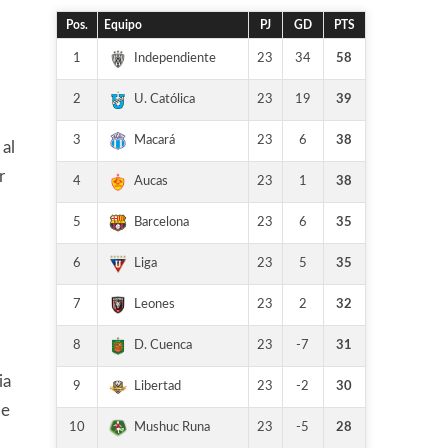
Pos.
Equipo
PJ
GD
PTS
1
23
34
58
Independiente
2
23
19
39
U. Católica
3
23
6
38
Macará
 al
r
4
23
1
38
Aucas
5
23
6
35
Barcelona
6
23
5
35
Liga
7
23
2
32
Leones
8
23
-7
31
D. Cuenca
ia
9
23
-2
30
Libertad
de
10
23
-5
28
Mushuc Runa