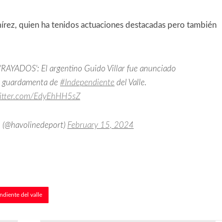
mírez, quien ha tenidos actuaciones destacadas pero también
ADOS': El argentino Guido Villar fue anunciado
 guardamenta de
#Independiente
del Valle.
witter.com/EdyEhHH5sZ
 (@havolinedeport)
February 15, 2024
ndiente del valle