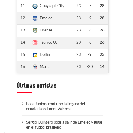
11
23
-5
28
Guayaquil City
12
23
-9
28
Emelec
13
23
-8
26
Orense
14
23
-8
26
Técnico U.
15
23
-9
23
Delfín
16
23
-20
14
Manta
Últimas noticias
Boca Juniors confirmó la llegada del
ecuatoriano Enner Valencia
Sergio Quintero podría salir de Emelec y jugar
en el fútbol brasileño