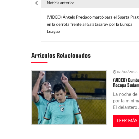
Noticia anterior
N
(VIDEO) Ángelo Preciado marcó para el Sparta Prag
a
en la derrota frente al Galatasaray por la Europa
League
v
e
Artículos Relacionados
g
06/03/2023
(VIDEO) Cumba
Recopa Sudame
a
La noche de 
por la mínima
c
El delantero
i
LEER MÁS
ó