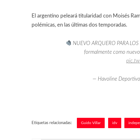
El argentino peleará titularidad con Moisés Ra
polémicas, en las últimas dos temporadas.
NUEVO ARQUERO PARA LOS 'RAY
formalmente como nuevo
pic.t
— Havoline Deportivo
Etiquetas relacionadas:
Guido Villar
idv
indepe