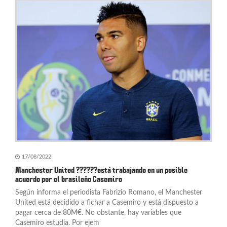
ó
n
d
e
e
n
t
r
a
17/08/2022
d
Manchester United ??????está trabajando en un posible
acuerdo por el brasileño Casemiro
a
Según informa el periodista Fabrizio Romano, el Manchester
s
United está decidido a fichar a Casemiro y está dispuesto a
pagar cerca de 80M€. No obstante, hay variables que
Casemiro estudia. Por ejem