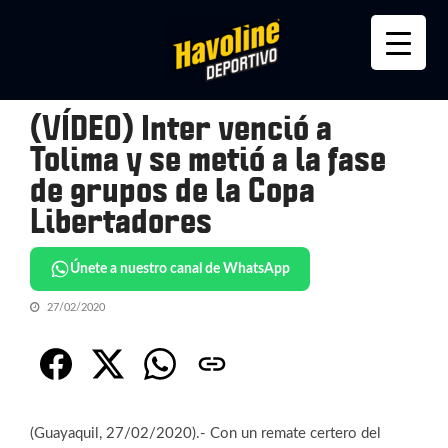
Skip
Skip
to
to
navigation
content
(VÍDEO) Inter venció a
Tolima y se metió a la fase
de grupos de la Copa
Libertadores
Únete a nuestro canal de WhatsApp
27/02/2020
(Guayaquil, 27/02/2020).- Con un remate certero del