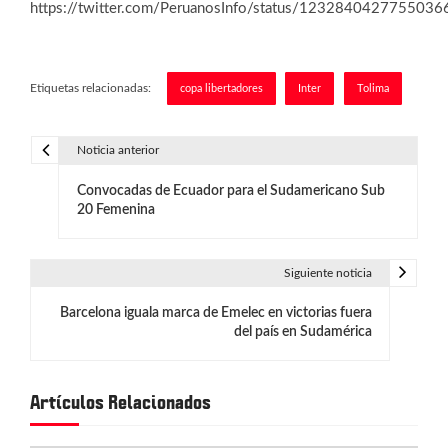
https://twitter.com/PeruanosInfo/status/1232840427755036
Etiquetas relacionadas:
copa libertadores
Inter
Tolima
Noticia anterior
N
Convocadas de Ecuador para el Sudamericano Sub
a
20 Femenina
v
e
Siguiente noticia
g
Barcelona iguala marca de Emelec en victorias fuera
del país en Sudamérica
a
c
Artículos Relacionados
i