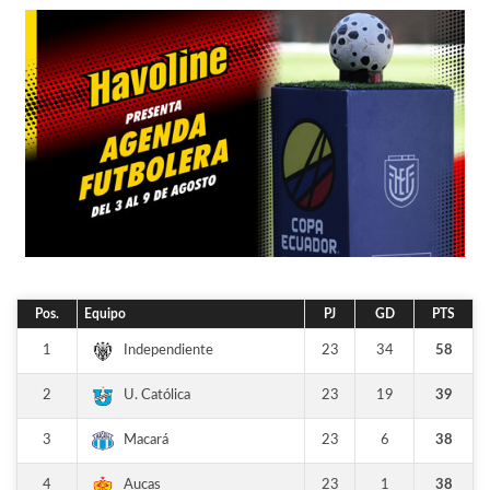
Pos.
Equipo
PJ
GD
PTS
1
23
34
58
Independiente
2
23
19
39
U. Católica
3
23
6
38
Macará
4
23
1
38
Aucas