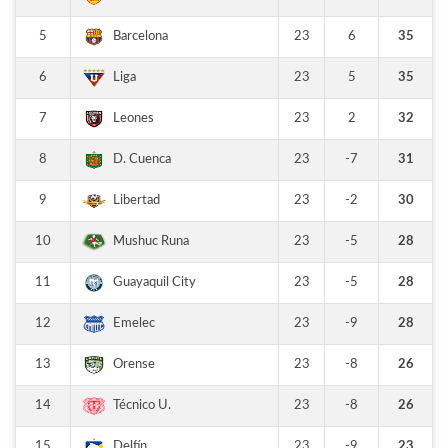
5
23
6
35
Barcelona
6
23
5
35
Liga
7
23
2
32
Leones
8
23
-7
31
D. Cuenca
9
23
-2
30
Libertad
10
23
-5
28
Mushuc Runa
11
23
-5
28
Guayaquil City
12
23
-9
28
Emelec
13
23
-8
26
Orense
14
23
-8
26
Técnico U.
15
23
-9
23
Delfín