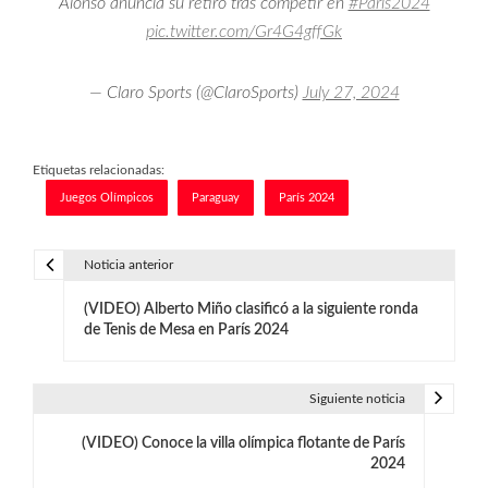
Alonso anuncia su retiro tras competir en
#Paris2024
pic.twitter.com/Gr4G4gffGk
— Claro Sports (@ClaroSports)
July 27, 2024
Etiquetas relacionadas:
Juegos Olímpicos
Paraguay
París 2024
Noticia anterior
N
(VIDEO) Alberto Miño clasificó a la siguiente ronda
a
de Tenis de Mesa en París 2024
v
e
Siguiente noticia
g
(VIDEO) Conoce la villa olímpica flotante de París
2024
a