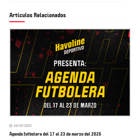
c
Artículos Relacionados
i
ó
n
d
e
e
n
t
r
a
16/03/2025
d
Agenda futbolera del 17 al 23 de marzo del 2025