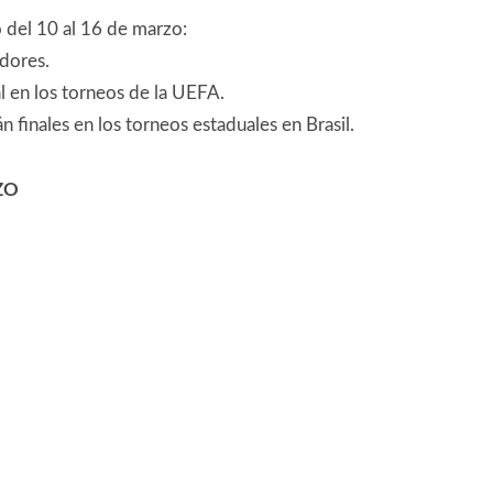
del 10 al 16 de marzo:
dores.
al en los torneos de la UEFA.
finales en los torneos estaduales en Brasil.
ZO