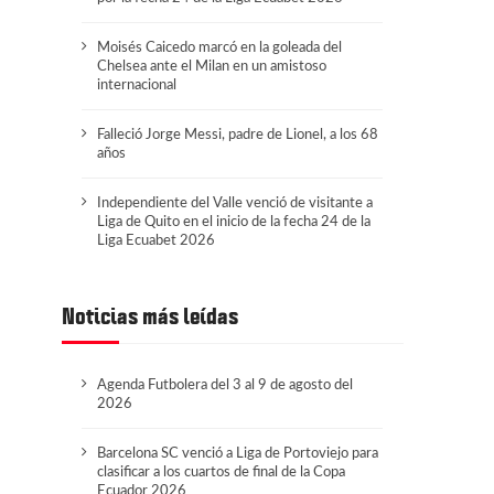
Moisés Caicedo marcó en la goleada del
Chelsea ante el Milan en un amistoso
internacional
Falleció Jorge Messi, padre de Lionel, a los 68
años
Independiente del Valle venció de visitante a
Liga de Quito en el inicio de la fecha 24 de la
Liga Ecuabet 2026
Noticias más leídas
Agenda Futbolera del 3 al 9 de agosto del
2026
Barcelona SC venció a Liga de Portoviejo para
clasificar a los cuartos de final de la Copa
Ecuador 2026