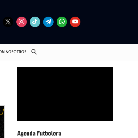
CON NOSOTROS
Agenda Futbolera