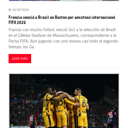
26/03/2026
Francia venció a Brasil en Boston por amistoso internacional
FIFA 2026
Francia con mucho fútbol, venció 2x1 a la selección de Brasil
en el Gillette Stadium de Massachusetts, correspondiente a la
Fecha FIFA. Aún jugando con uno menos casi todo el segundo
tiempo, los Ga
LEER MÁS