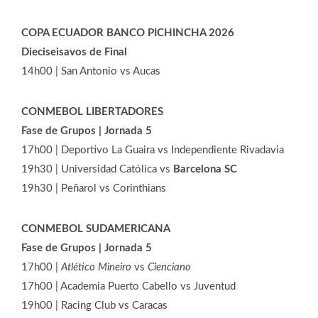
COPA ECUADOR BANCO PICHINCHA 2026
Dieciseisavos de Final
14h00 | San Antonio vs Aucas
CONMEBOL LIBERTADORES
Fase de Grupos | Jornada 5
17h00 | Deportivo La Guaira vs Independiente Rivadavia
19h30 | Universidad Católica vs
Barcelona SC
19h30 | Peñarol vs Corinthians
CONMEBOL SUDAMERICANA
Fase de Grupos | Jornada 5
17h00 |
Atlético Mineiro
vs
Cienciano
17h00 | Academia Puerto Cabello vs Juventud
19h00 | Racing Club vs Caracas