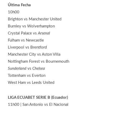
Última Fecha
10h00
Brighton vs Manchester United
Burnley vs Wolverhampton
Crystal Palace vs
Arsenal
Fulham vs Newcastle
Liverpool vs Brentford
Manchester City vs Aston Villa
Nottingham Forest vs Bournemouth
Sunderland
vs
Chelsea
Tottenham vs Everton
West Ham vs Leeds United
LIGA ECUABET SERIE B (Ecuador)
11h00 | San Antonio vs El Nacional