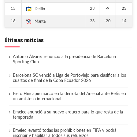
15
23
-9
23
Delfín
16
23
-20
14
Manta
Últimas noticias
Antonio Álvarez renunció a la presidencia de Barcelona
Sporting Club
Barcelona SC venció a Liga de Portoviejo para clasificar a los
cuartos de final de la Copa Ecuador 2026
Piero Hincapié marcó en la derrota del Arsenal ante Betis en
un amistoso internacional
Emelec anunció a su nuevo arquero para lo que resta de la
temporada
Emelec levantó todas las prohibiciones en FIFA y podrá
inscribir y habilitar a todos sus refuerzos