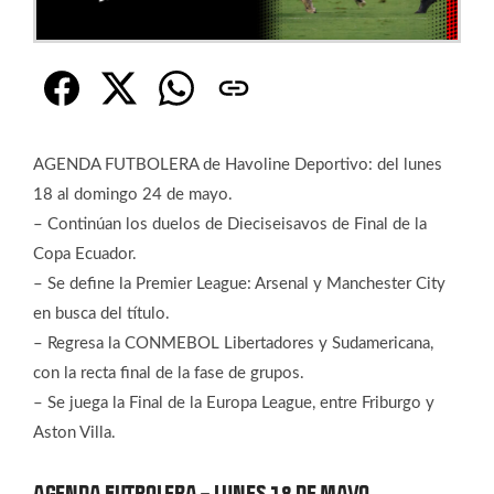
AGENDA FUTBOLERA de Havoline Deportivo: del lunes
18 al domingo 24 de mayo.
– Continúan los duelos de Dieciseisavos de Final de la
Copa Ecuador.
– Se define la Premier League: Arsenal y Manchester City
en busca del título.
– Regresa la CONMEBOL Libertadores y Sudamericana,
con la recta final de la fase de grupos.
– Se juega la Final de la Europa League, entre Friburgo y
Aston Villa.