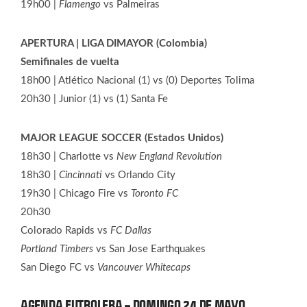
19h00 |
Flamengo
vs Palmeiras
APERTURA | LIGA DIMAYOR (Colombia)
Semifinales de vuelta
18h00 | Atlético Nacional (1) vs (0) Deportes Tolima
20h30 | Junior (1) vs (1) Santa Fe
MAJOR LEAGUE SOCCER (Estados Unidos)
18h30 | Charlotte vs
New England Revolution
18h30 |
Cincinnati
vs Orlando City
19h30 | Chicago Fire vs
Toronto FC
20h30
Colorado Rapids vs
FC Dallas
Portland Timbers
vs San Jose Earthquakes
San Diego FC vs
Vancouver Whitecaps
AGENDA FUTBOLERA – DOMINGO 24 DE MAYO