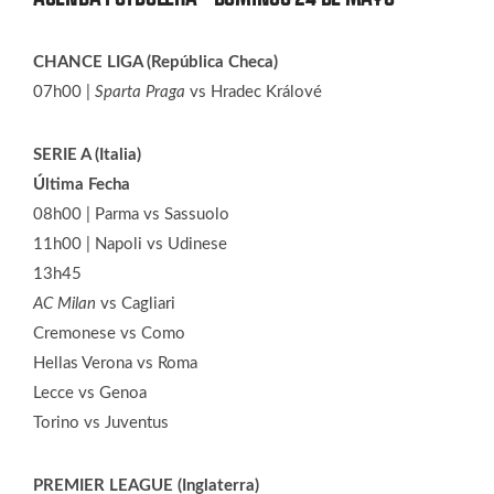
CHANCE LIGA (República Checa)
07h00 |
Sparta Praga
vs Hradec Králové
SERIE A (Italia)
Última Fecha
08h00 | Parma vs Sassuolo
11h00 | Napoli vs Udinese
13h45
AC Milan
vs Cagliari
Cremonese vs Como
Hellas Verona vs Roma
Lecce vs Genoa
Torino vs Juventus
PREMIER LEAGUE (Inglaterra)