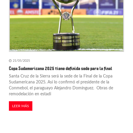
21/05/2025
Copa Sudamericana 2025 tiene definida sede para la final
Santa Cruz de la Sierra será la sede de la Final de la Copa
Sudamericana 2025. Así lo confirmó el presidente de la
Conmebol, el paraguayo Alejandro Domínguez. Obras de
remodelación en estadi
LEER MÁS