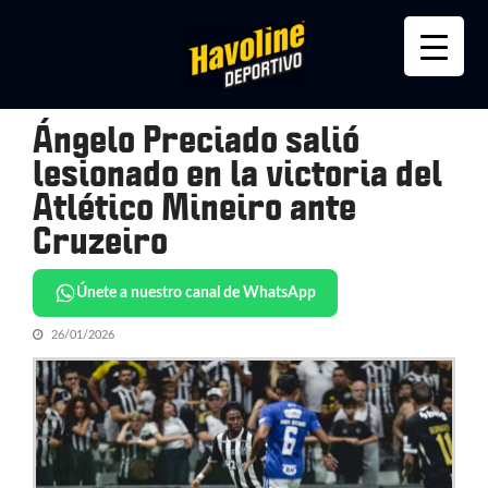
Skip
Skip
to
to
navigation
content
Ángelo Preciado salió
lesionado en la victoria del
Atlético Mineiro ante
Cruzeiro
Únete a nuestro canal de WhatsApp
26/01/2026