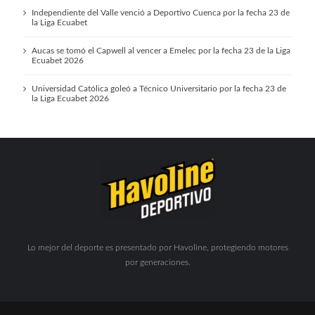
Independiente del Valle venció a Deportivo Cuenca por la fecha 23 de
la Liga Ecuabet
Aucas se tomó el Capwell al vencer a Emelec por la fecha 23 de la Liga
Ecuabet 2026
Universidad Católica goleó a Técnico Universitario por la fecha 23 de
la Liga Ecuabet 2026
Lo mejor del deporte es presentado por Havoline, protegiendo motores
por generaciones.