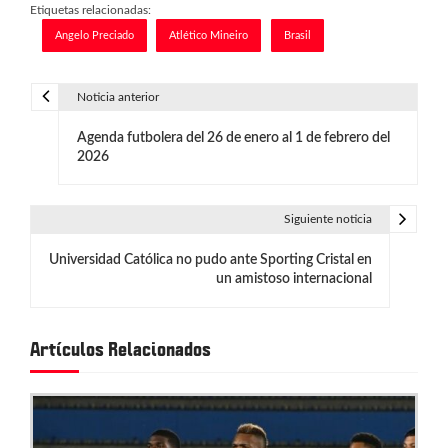
Etiquetas relacionadas:
Angelo Preciado
Atlético Mineiro
Brasil
Noticia anterior
N
Agenda futbolera del 26 de enero al 1 de febrero del
a
2026
v
e
Siguiente noticia
g
Universidad Católica no pudo ante Sporting Cristal en
un amistoso internacional
a
c
Artículos Relacionados
i
ó
n