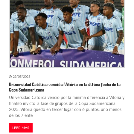
d
e
e
n
t
r
a
29/05/2025
d
Universidad Católica venció a Vitória en la última fecha de la
Copa Sudamericana
a
Universidad Católica venció por la mínima diferencia a Vitória y
s
finalizó invicto la fase de grupos de la Copa Sudamericana
2025. Vitória quedó en tercer lugar con 6 puntos, uno menos
de los 7 ente
LEER MÁS