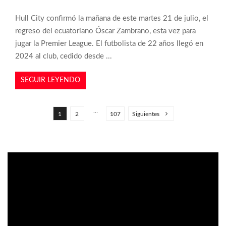
Hull City confirmó la mañana de este martes 21 de julio, el
regreso del ecuatoriano Óscar Zambrano, esta vez para
jugar la Premier League. El futbolista de 22 años llegó en
2024 al club, cedido desde ...
SEGUIR LEYENDO
P
a
…
1
2
107
Siguientes
g
i
n
a
c
i
ó