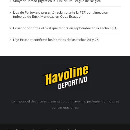
Snayder Porozo jugará en la Jupiler Pro League de Bélgica
Liga de Portoviejo presentó reclamo ante la FEF por alineacion
indebida de Erick Mendoza en Copa Ecuador
Ecuador confirma el rival que tendrá en septiembre en la Fecha FIFA
Liga Ecuabet confirmó los horarios de las fechas 25 y 26
Lo mejor del deporte es presentado por Havoline, protegiendo motores
por generaciones.