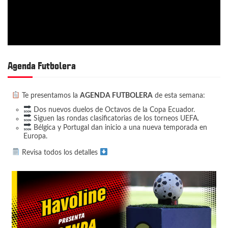
n
d
e
e
n
Agenda Futbolera
t
r
Te presentamos la
AGENDA FUTBOLERA
de esta semana:
a
Dos nuevos duelos de Octavos de la Copa Ecuador.
d
Siguen las rondas clasificatorias de los torneos UEFA.
Bélgica y Portugal dan inicio a una nueva temporada en
a
Europa.
s
Revisa todos los detalles