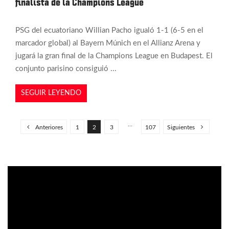
finalista de la Champions League
PSG del ecuatoriano Willian Pacho igualó 1-1 (6-5 en el
marcador global) al Bayern Múnich en el Allianz Arena y
jugará la gran final de la Champions League en Budapest. El
conjunto parisino consiguió ...
SEGUIR LEYENDO
P
a
…
Anteriores
1
2
3
107
Siguientes
g
i
n
a
c
i
ó