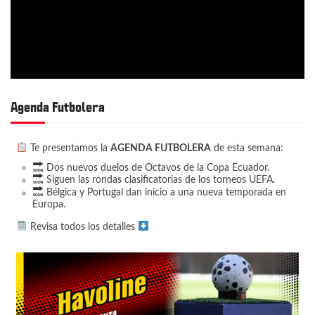
n
d
e
e
n
Agenda Futbolera
t
r
Te presentamos la
AGENDA FUTBOLERA
de esta semana:
a
Dos nuevos duelos de Octavos de la Copa Ecuador.
d
Siguen las rondas clasificatorias de los torneos UEFA.
Bélgica y Portugal dan inicio a una nueva temporada en
a
Europa.
s
Revisa todos los detalles