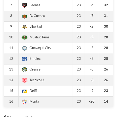
7
23
2
32
Leones
8
23
-7
31
D. Cuenca
9
23
-2
30
Libertad
10
23
-5
28
Mushuc Runa
11
23
-5
28
Guayaquil City
12
23
-9
28
Emelec
13
23
-8
26
Orense
14
23
-8
26
Técnico U.
15
23
-9
23
Delfín
16
23
-20
14
Manta