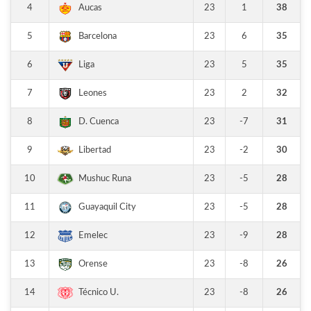
4
23
1
38
Aucas
5
23
6
35
Barcelona
6
23
5
35
Liga
7
23
2
32
Leones
8
23
-7
31
D. Cuenca
9
23
-2
30
Libertad
10
23
-5
28
Mushuc Runa
11
23
-5
28
Guayaquil City
12
23
-9
28
Emelec
13
23
-8
26
Orense
14
23
-8
26
Técnico U.