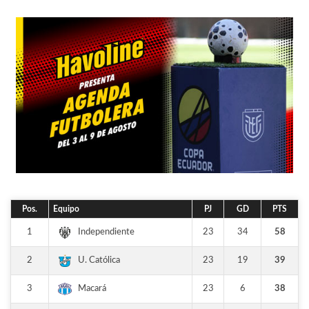
Pos.
Equipo
PJ
GD
PTS
1
23
34
58
Independiente
2
23
19
39
U. Católica
3
23
6
38
Macará