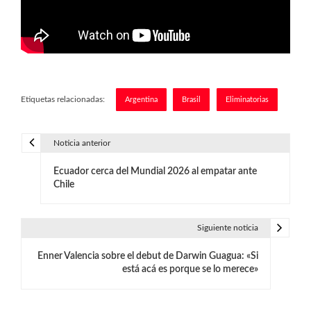
Etiquetas relacionadas:
Argentina
Brasil
Eliminatorias
Noticia anterior
N
Ecuador cerca del Mundial 2026 al empatar ante
a
Chile
v
e
Siguiente noticia
g
Enner Valencia sobre el debut de Darwin Guagua: «Si
está acá es porque se lo merece»
a
c