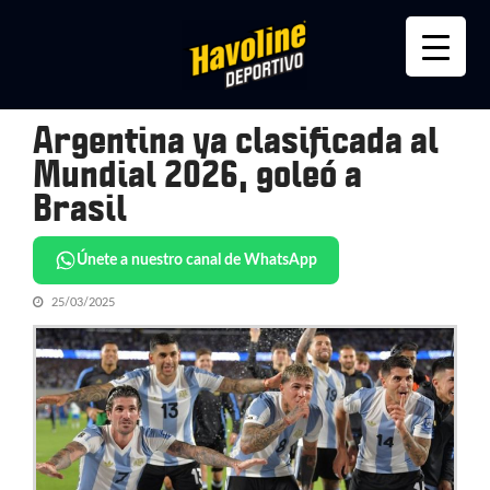
Skip
Skip
to
to
navigation
content
Argentina ya clasificada al
Mundial 2026, goleó a
Brasil
Únete a nuestro canal de WhatsApp
25/03/2025