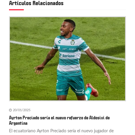
Artículos Relacionados
i
ó
n
d
e
e
n
t
r
a
20/01/2025
d
Ayrton Preciado sería el nuevo refuerzo de Aldosivi de
Argentina
a
El ecuatoriano Ayrton Preciado sería el nuevo jugador de