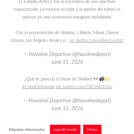
El Estadio Azteca fue el escenario de una apertura
espectacular. La música, el color y la pasión del fútbol se
unieron en una ceremonia inaugural inolvidable.
​Con la presentación de Shakira, J Balvin, Maná, Danny
Ocean, Los Ángeles Azules y…
pic.twitter.com/e8AnGsqXzt
— Havoline Deportivo (@havolinedeport)
June 11, 2026
¿Qué te pareció el show de Shakira?
🏟
#CopaDelMundo
pic.twitter.com/GRGhA0r0zu
— Havoline Deportivo (@havolinedeport)
June 11, 2026
Etiquetas relacionadas:
copa del mundo
México