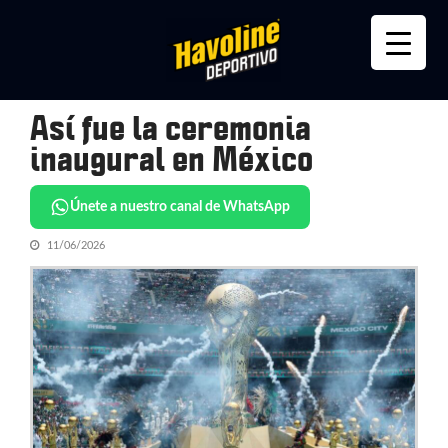
Skip
Skip
to
to
navigation
content
Así fue la ceremonia
inaugural en México
Únete a nuestro canal de WhatsApp
11/06/2026