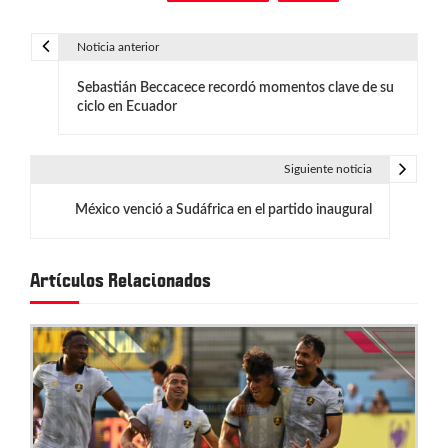
Noticia anterior
N
Sebastián Beccacece recordó momentos clave de su
a
ciclo en Ecuador
v
e
Siguiente noticia
g
México venció a Sudáfrica en el partido inaugural
a
c
Artículos Relacionados
i
ó
n
d