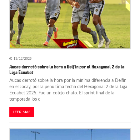
e
e
n
t
r
a
13/12/2025
Aucas derrotó sobre la hora a Delfín por el Hexagonal 2 de la
d
Liga Ecuabet
Aucas derrotó sobre la hora por la mínima diferencia a Delfín
a
en el Jocay, por la penúltima fecha del Hexagonal 2 de la Liga
s
Ecuabet 2025. Fue un cotejo chato. El sprint final de la
temporada los d
LEER MÁS