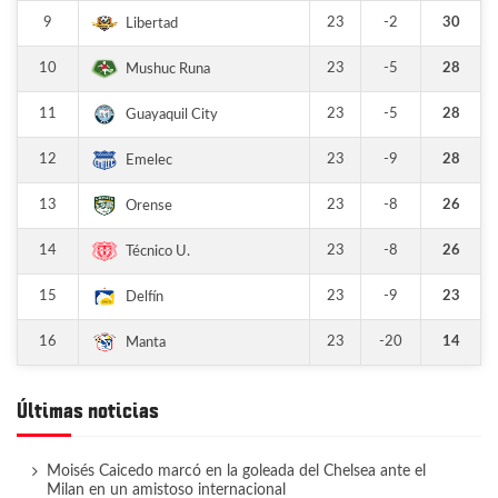
9
23
-2
30
Libertad
10
23
-5
28
Mushuc Runa
11
23
-5
28
Guayaquil City
12
23
-9
28
Emelec
13
23
-8
26
Orense
14
23
-8
26
Técnico U.
15
23
-9
23
Delfín
16
23
-20
14
Manta
Últimas noticias
Moisés Caicedo marcó en la goleada del Chelsea ante el
Milan en un amistoso internacional