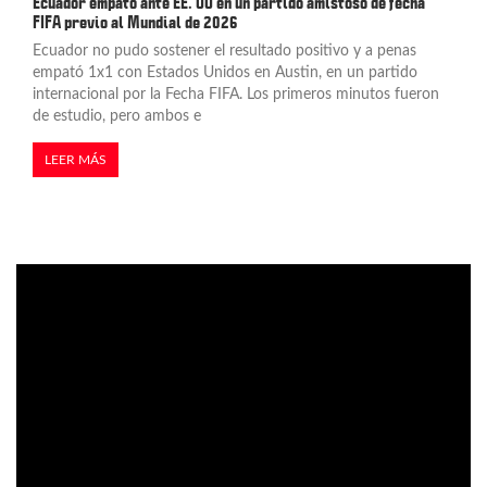
Ecuador empató ante EE. UU en un partido amistoso de fecha
FIFA previo al Mundial de 2026
Ecuador no pudo sostener el resultado positivo y a penas
empató 1x1 con Estados Unidos en Austin, en un partido
internacional por la Fecha FIFA. Los primeros minutos fueron
de estudio, pero ambos e
LEER MÁS